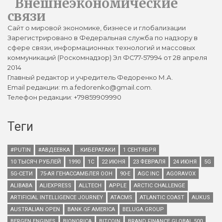
Внешнеэкономические
связи
Сайт о мировой экономике, бизнесе и глобализации
Зарегистрировано в Федеральная служба по надзору в
сфере связи, информационных технологий и массовых
коммуникаций (Роскомнадзор) Эл ФС77-57994 от 28 апреля
2014
Главный редактор и учредитель Федоренко М.А.
Email редакции: m.a.fedorenko@gmail.com.
Телефон редакции: +79859909990
Теги
#PUTIN
#АВДЕЕВКА
. КИБЕРАТАКИ
1 СЕНТЯБРЯ
10 ТЫСЯЧ РУБЛЕЙ
1990
1С
22 ИЮНЯ
23 ФЕВРАЛЯ
24 ИЮНЯ
5G
5G-СЕТИ
75-АЯ ГЕНАССАМБЛЕЯ ООН
90-Е
AGC INC
AGORAVOX
ALIBABA
ALIEXPRESS
ALLTECH
APPLE
ARCTIC CHALLENGE
ARTIFICIAL INTELLIGENCE JOURNEY
ATACMS
ATLANTIC COAST
AUKUS
AUSTRALIAN OPEN
BANK OF AMERICA
BELUGA GROUP
BERGEN ENGINES
BIONORICA
BITCOIN
BRAND FINANCE GLOBAL 500