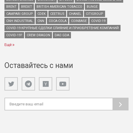
BRENT
BREXIT
BRITISH AMERICAN TOBACCO
BUNGE
CAMPARI GROUP
CDEK
CEETRUS
CHANEL
CITIGROUP
CNH INDUSTRIAL
CNN
COCA-COLA
COINBASE
COVID-19
COVID-19 КРУПНЫЕ СДЕЛКИ СЛИЯНИЕ И ПРИОБРЕТЕНИЕ КОМПАНИЙ
COVID-19?
CREW DRAGON
DAO GDA
Ещё
Оставайтесь с нами