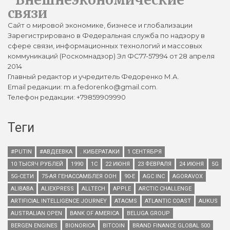
связи
Сайт о мировой экономике, бизнесе и глобализации
Зарегистрировано в Федеральная служба по надзору в
сфере связи, информационных технологий и массовых
коммуникаций (Роскомнадзор) Эл ФС77-57994 от 28 апреля
2014
Главный редактор и учредитель Федоренко М.А.
Email редакции: m.a.fedorenko@gmail.com.
Телефон редакции: +79859909990
Теги
#PUTIN
#АВДЕЕВКА
. КИБЕРАТАКИ
1 СЕНТЯБРЯ
10 ТЫСЯЧ РУБЛЕЙ
1990
1С
22 ИЮНЯ
23 ФЕВРАЛЯ
24 ИЮНЯ
5G
5G-СЕТИ
75-АЯ ГЕНАССАМБЛЕЯ ООН
90-Е
AGC INC
AGORAVOX
ALIBABA
ALIEXPRESS
ALLTECH
APPLE
ARCTIC CHALLENGE
ARTIFICIAL INTELLIGENCE JOURNEY
ATACMS
ATLANTIC COAST
AUKUS
AUSTRALIAN OPEN
BANK OF AMERICA
BELUGA GROUP
BERGEN ENGINES
BIONORICA
BITCOIN
BRAND FINANCE GLOBAL 500