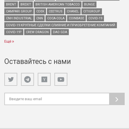
BRENT
BREXIT
BRITISH AMERICAN TOBACCO
BUNGE
CAMPARI GROUP
CDEK
CEETRUS
CHANEL
CITIGROUP
CNH INDUSTRIAL
CNN
COCA-COLA
COINBASE
COVID-19
COVID-19 КРУПНЫЕ СДЕЛКИ СЛИЯНИЕ И ПРИОБРЕТЕНИЕ КОМПАНИЙ
COVID-19?
CREW DRAGON
DAO GDA
Ещё
Оставайтесь с нами