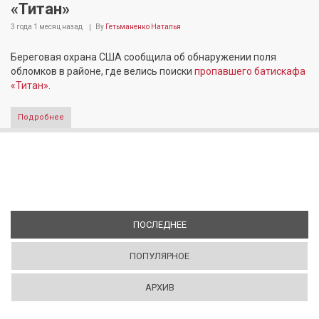
«Титан»
3 года 1 месяц
назад
By
Гетьманенко Наталья
Береговая охрана США сообщила об обнаружении поля
обломков в районе, где велись поиски
пропавшего батискафа
«Титан»
.
Подробнее
ПОСЛЕДНЕЕ
(АКТИВНАЯ ВКЛАДКА)
ПОПУЛЯРНОЕ
АРХИВ