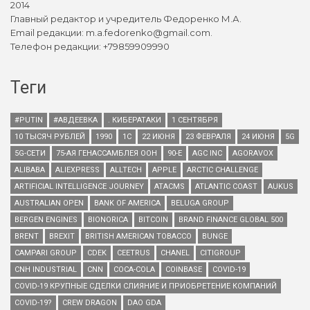
2014
Главный редактор и учредитель Федоренко М.А.
Email редакции: m.a.fedorenko@gmail.com.
Телефон редакции: +79859909990
Теги
#PUTIN
#АВДЕЕВКА
. КИБЕРАТАКИ
1 СЕНТЯБРЯ
10 ТЫСЯЧ РУБЛЕЙ
1990
1С
22 ИЮНЯ
23 ФЕВРАЛЯ
24 ИЮНЯ
5G
5G-СЕТИ
75-АЯ ГЕНАССАМБЛЕЯ ООН
90-Е
AGC INC
AGORAVOX
ALIBABA
ALIEXPRESS
ALLTECH
APPLE
ARCTIC CHALLENGE
ARTIFICIAL INTELLIGENCE JOURNEY
ATACMS
ATLANTIC COAST
AUKUS
AUSTRALIAN OPEN
BANK OF AMERICA
BELUGA GROUP
BERGEN ENGINES
BIONORICA
BITCOIN
BRAND FINANCE GLOBAL 500
BRENT
BREXIT
BRITISH AMERICAN TOBACCO
BUNGE
CAMPARI GROUP
CDEK
CEETRUS
CHANEL
CITIGROUP
CNH INDUSTRIAL
CNN
COCA-COLA
COINBASE
COVID-19
COVID-19 КРУПНЫЕ СДЕЛКИ СЛИЯНИЕ И ПРИОБРЕТЕНИЕ КОМПАНИЙ
COVID-19?
CREW DRAGON
DAO GDA