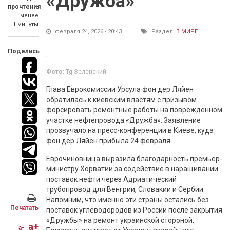
«Дружба»
прочтения
менее
1 минуты
февраля 24, 2026 - 20:43
Раздел:
В МИРЕ
Поделись
Фото:
Tg Зеленский
Глава Еврокомиссии Урсула фон дер Ляйен
обратилась к киевским властям с призывом
форсировать ремонтные работы на поврежденном
участке нефтепровода «Дружба». Заявление
прозвучало на пресс-конференции в Киеве, куда
фон дер Ляйен прибыла 24 февраля.
Еврочиновница выразила благодарность премьер-
министру Хорватии за содействие в наращивании
поставок нефти через Адриатический
трубопровод для Венгрии, Словакии и Сербии.
Напомним, что именно эти страны остались без
Печатать
поставок углеводородов из России после закрытия
«Дружбы» на ремонт украинской стороной.
a+
a-