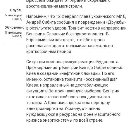
Брюссель ожидает от Украины скорейшего
восстановления магистрали.
Опубл.
5 месяцев
Напомним, что 12 февраля глава украинского МИД
назад
Андрей Сибига сообщил о повреждении «Дружбы»
Обновлено
в результате ударов. Транзит нефти в направлении
5 месяцев
Венгрии и Словакии был приостановлен. В
назад
Еврокомиссии заявляют, что обе страны
располагают достаточными запасами, но на
краткосрочный период.
Ситуация вызвала резкую реакцию Будапешта.
Премьер-министр Венгрии Виктор Орбан обвинил
Киев в создании «нефтяной блокады». По его
мнению, остановка транзита - осознанный шаг
Киева, направленный на дестабилизацию
ситуации в Венгрии накануне выборов. Венгрия
ответила отсановкой поставок дизельного
топлива. А Словакия прекратила передачу
электроэнергии на Украину, отчаянно
нуждающуюся в ресурсах на фоне масштабного
кризиса энергосистемы по всей стране.