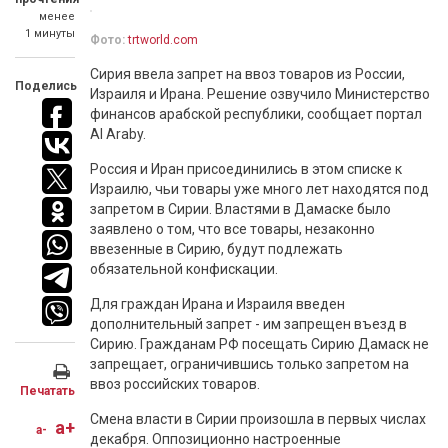
менее
1 минуты
Фото:
trtworld.com
Сирия ввела запрет на ввоз товаров из России,
Поделись
Израиля и Ирана. Решение озвучило Министерство
финансов арабской республики, сообщает портал
Al Araby.
Россия и Иран присоединились в этом списке к
Израилю, чьи товары уже много лет находятся под
запретом в Сирии. Властями в Дамаске было
заявлено о том, что все товары, незаконно
ввезенные в Сирию, будут подлежать
обязательной конфискации.
Для граждан Ирана и Израиля введен
дополнительный запрет - им запрещен въезд в
Сирию. Гражданам РФ посещать Сирию Дамаск не
запрещает, ограничившись только запретом на
ввоз российских товаров.
Печатать
Смена власти в Сирии произошла в первых числах
a+
a-
декабря. Оппозиционно настроенные