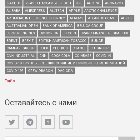
5G-СЕТИ
75-АЯ ГЕНАССАМБЛЕЯ ООН
90-Е
AGC INC
AGORAVOX
ALIBABA
ALIEXPRESS
ALLTECH
APPLE
ARCTIC CHALLENGE
ARTIFICIAL INTELLIGENCE JOURNEY
ATACMS
ATLANTIC COAST
AUKUS
AUSTRALIAN OPEN
BANK OF AMERICA
BELUGA GROUP
BERGEN ENGINES
BIONORICA
BITCOIN
BRAND FINANCE GLOBAL 500
BRENT
BREXIT
BRITISH AMERICAN TOBACCO
BUNGE
CAMPARI GROUP
CDEK
CEETRUS
CHANEL
CITIGROUP
CNH INDUSTRIAL
CNN
COCA-COLA
COINBASE
COVID-19
COVID-19 КРУПНЫЕ СДЕЛКИ СЛИЯНИЕ И ПРИОБРЕТЕНИЕ КОМПАНИЙ
COVID-19?
CREW DRAGON
DAO GDA
Ещё
Оставайтесь с нами