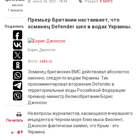
июня 24, 2021 - 18:44
Раздел:
В МИРЕ
менее
1 минуты
Премьер Британии настаивает, что
эсминец Defender шел в водах Украины.
Поделись
Борис Джонсон
Фото:
zaks.ru
Эсминец британских ВМС действовал абсолютно
законно, следуя по водам Украины. Так
прокомментировал вторжение Defender в
территориальные воды Российской Федерации
премьер-министр Великобритании Борис
Джонсон.
На вопросы журналистов, касающихся вчерашнего
инцидента в Черном море близ мыса Фиолент,
Печатать
Джонсон фактически заявил, что Крым - это
a+
Украина.
a-