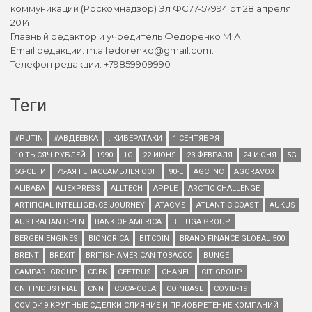
коммуникаций (Роскомнадзор) Эл ФС77-57994 от 28 апреля
2014
Главный редактор и учредитель Федоренко М.А.
Email редакции: m.a.fedorenko@gmail.com.
Телефон редакции: +79859909990
Теги
#PUTIN
#АВДЕЕВКА
. КИБЕРАТАКИ
1 СЕНТЯБРЯ
10 ТЫСЯЧ РУБЛЕЙ
1990
1С
22 ИЮНЯ
23 ФЕВРАЛЯ
24 ИЮНЯ
5G
5G-СЕТИ
75-АЯ ГЕНАССАМБЛЕЯ ООН
90-Е
AGC INC
AGORAVOX
ALIBABA
ALIEXPRESS
ALLTECH
APPLE
ARCTIC CHALLENGE
ARTIFICIAL INTELLIGENCE JOURNEY
ATACMS
ATLANTIC COAST
AUKUS
AUSTRALIAN OPEN
BANK OF AMERICA
BELUGA GROUP
BERGEN ENGINES
BIONORICA
BITCOIN
BRAND FINANCE GLOBAL 500
BRENT
BREXIT
BRITISH AMERICAN TOBACCO
BUNGE
CAMPARI GROUP
CDEK
CEETRUS
CHANEL
CITIGROUP
CNH INDUSTRIAL
CNN
COCA-COLA
COINBASE
COVID-19
COVID-19 КРУПНЫЕ СДЕЛКИ СЛИЯНИЕ И ПРИОБРЕТЕНИЕ КОМПАНИЙ