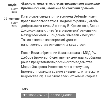
-Важно отметить то, что мы не признаем аннексию
Опубл.
Крыма Россией, - пояснил британский премьер.
5 лет
назад
Из его слов следует, что эсминец Defender имел
Обновлено
право воспользоваться "водами Украины", чтобы
5 лет
добраться из точки A в точку B. Кроме того, Борис
назад
Джонсон заявил, что "в его времена" отношения
между Москвой и Лондоном "бывали и похуже".
Так он ответил на вопрос об уровне
напряженности в отношениях двух стран.
Посол Великобритании была вызвана в МИД РФ.
Деборе Броннерт будет вручен демарш, сообщала
ранее представитель российского ведомства
Мария Захарова. Известно, что к этому часу
Броннерт покинула здание внешнеполитического
ведомства РФ. Она отказалась от комментариев.
Теги:
ВЕЛИКОБРИТАНИЯ
БОРИС ДЖОНСОН