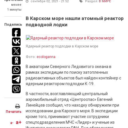
сентября 02, 2021 - 21:52
Раздел:
В МИРЕ
менее
1 минуты
В Карском море нашли атомный реактор
подводной лодки
Поделись
Ядерный реактор подлодки в Карском море
Фото:
ecologanna
В акватории Северного Ледовитого океана в
рамках экспедиции по поиску затопленных
радиоактивных объектов был найден контейнер с
ядерным реактором подлодки К-19.
В частности, возглавляющий центральный
аэромобильный отряд «Центроспас» Евгений
Линейцев сообщил, что находку обнаружили при
исследовании дна Карского моря. В экспедиции
Печатать
кроме того, принимают участие сотрудники
a+
спецподразделения МЧС «Лидер» и ученые из
a-