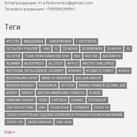
Email редакции: m.a.fedorenko@gmail.com.
Телефон редакции: +79859909990
Теги
#PUTIN
#АВДЕЕВКА
. КИБЕРАТАКИ
1 СЕНТЯБРЯ
10 ТЫСЯЧ РУБЛЕЙ
1990
1С
22 ИЮНЯ
23 ФЕВРАЛЯ
24 ИЮНЯ
5G
5G-СЕТИ
75-АЯ ГЕНАССАМБЛЕЯ ООН
90-Е
AGC INC
AGORAVOX
ALIBABA
ALIEXPRESS
ALLTECH
APPLE
ARCTIC CHALLENGE
ARTIFICIAL INTELLIGENCE JOURNEY
ATACMS
ATLANTIC COAST
AUKUS
AUSTRALIAN OPEN
BANK OF AMERICA
BELUGA GROUP
BERGEN ENGINES
BIONORICA
BITCOIN
BRAND FINANCE GLOBAL 500
BRENT
BREXIT
BRITISH AMERICAN TOBACCO
BUNGE
CAMPARI GROUP
CDEK
CEETRUS
CHANEL
CITIGROUP
CNH INDUSTRIAL
CNN
COCA-COLA
COINBASE
COVID-19
COVID-19 КРУПНЫЕ СДЕЛКИ СЛИЯНИЕ И ПРИОБРЕТЕНИЕ КОМПАНИЙ
COVID-19?
CREW DRAGON
DAO GDA
Ещё