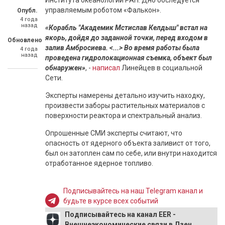
Института океанологии РАН. Дно обследуется
управляемым роботом «Фалькон».
Опубл.
4 года
назад
«Корабль "Академик Мстислав Келдыш" встал на
якорь, дойдя до заданной точки, перед входом в
Обновлено
залив Амбросиева. <...> Во время работы была
4 года
назад
проведена гидролокационная съемка, объект был
обнаружен»
, -
написал
Линейцев в социальной
Сети.
Эксперты намерены детально изучить находку,
произвести заборы растительных материалов с
поверхности реактора и спектральный анализ.
Опрошенные СМИ эксперты считают, что
опасность от ядерного объекта заливист от того,
был он затоплен сам по себе, или внутри находится
отработанное ядерное топливо.
Подписывайтесь на наш Telegram канал и
будьте в курсе всех событий
Подписывайтесь на канал EER -
Внешнеэкономические связи в Дзен