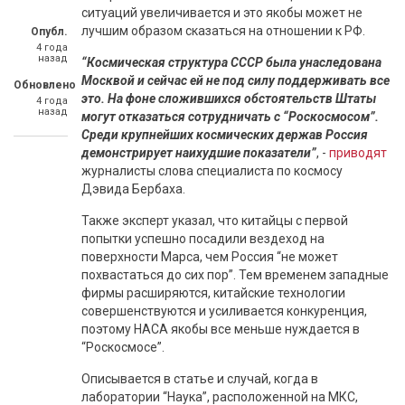
ситуаций увеличивается и это якобы может не
лучшим образом сказаться на отношении к РФ.
Опубл.
4 года
назад
“Космическая структура СССР была унаследована
Москвой и сейчас ей не под силу поддерживать все
Обновлено
это. На фоне сложившихся обстоятельств Штаты
4 года
назад
могут отказаться сотрудничать с “Роскосмосом”.
Среди крупнейших космических держав Россия
демонстрирует наихудшие показатели”
, -
приводят
журналисты слова специалиста по космосу
Дэвида Бербаха.
Также эксперт указал, что китайцы с первой
попытки успешно посадили вездеход на
поверхности Марса, чем Россия “не может
похвастаться до сих пор”. Тем временем западные
фирмы расширяются, китайские технологии
совершенствуются и усиливается конкуренция,
поэтому НАСА якобы все меньше нуждается в
“Роскосмосе”.
Описывается в статье и случай, когда в
лаборатории “Наука”, расположенной на МКС,