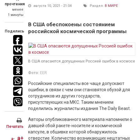
прочтения
августа 10, 2021 - 21:04
Раздел:
В МИРЕ
менее
1 минуты
В США обеспокоены состоянием
российской космической программы
Поделись
В США опасаются допущенных Россией ошибок в космосе
Фото:
EER
Российские специалисты все чаще допускают
ошибки, в связи с чем они становятся обузой для
сотрудников из других государств,
присутствующих на МКС. Таким мнением
поделились журналисты издания The Daily Beast.
Авторы опубликованного материала напомнили о
давшей сбой ракете-носителе и космической
Печатать
капсуле, в обшивке которой обнаружилось
a+
отверстие. Количество возникающих нештатных
a-