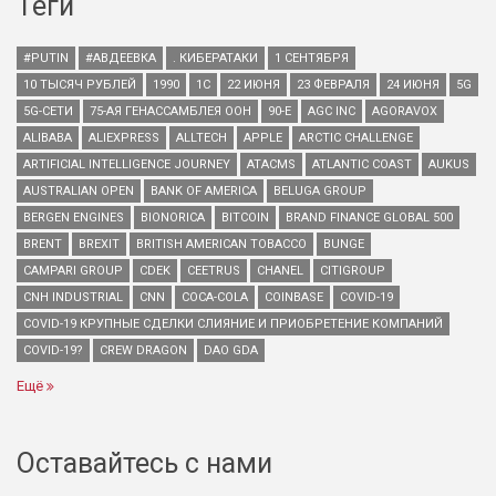
Теги
#PUTIN
#АВДЕЕВКА
. КИБЕРАТАКИ
1 СЕНТЯБРЯ
10 ТЫСЯЧ РУБЛЕЙ
1990
1С
22 ИЮНЯ
23 ФЕВРАЛЯ
24 ИЮНЯ
5G
5G-СЕТИ
75-АЯ ГЕНАССАМБЛЕЯ ООН
90-Е
AGC INC
AGORAVOX
ALIBABA
ALIEXPRESS
ALLTECH
APPLE
ARCTIC CHALLENGE
ARTIFICIAL INTELLIGENCE JOURNEY
ATACMS
ATLANTIC COAST
AUKUS
AUSTRALIAN OPEN
BANK OF AMERICA
BELUGA GROUP
BERGEN ENGINES
BIONORICA
BITCOIN
BRAND FINANCE GLOBAL 500
BRENT
BREXIT
BRITISH AMERICAN TOBACCO
BUNGE
CAMPARI GROUP
CDEK
CEETRUS
CHANEL
CITIGROUP
CNH INDUSTRIAL
CNN
COCA-COLA
COINBASE
COVID-19
COVID-19 КРУПНЫЕ СДЕЛКИ СЛИЯНИЕ И ПРИОБРЕТЕНИЕ КОМПАНИЙ
COVID-19?
CREW DRAGON
DAO GDA
Ещё
Оставайтесь с нами