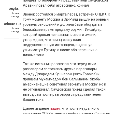
прошли по телефону и представитель Саудовской
Аравии повел себя агрессивно, кричал.
Опубл.
6 лет
Звонок состоялся 6 марта перед встречей ОПЕК+. К
назад
тому моменту Москва и Эр-Рияд вышли на ровный
Обновлено
уровень отношений и должны были обсудить в
6 лет
ближайшее время продажу оружия. Инсайдер,
назад
который просил не называть своего имени,
утверждает, что принц сразу взял
недружественную интонацию, выдвинул
ультиматум Путину, а после оба перешли на
личные тона.
Тот же источник рассказал, что перед этим
разговором состоялись другие переговоры –
между Джаредом Кушнером (зять Трампа) и
принцем Мухаммедом бен Сальманом. Якобы
американец не советовал звонить в Москву, но и
не отговаривал. Саудовский принц сделал такой
вывод сам после разговора с представителем
Вашингтона.
Далее издание
пишет
, что после неудачного
заседания ОПЕК+ цены на нефть рухнули. Согласно