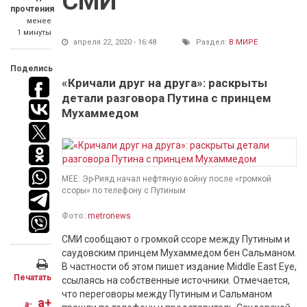
СМИ
прочтения
менее
1 минуты
апреля 22, 2020 - 16:48
Раздел:
В МИРЕ
Поделись
«Кричали друг на друга»: раскрыты
детали разговора Путина с принцем
Мухаммедом
MEE: Эр-Рияд начал нефтяную войну после «громкой
ссоры» по телефону с Путиным
Фото:
metronews
СМИ сообщают о громкой ссоре между Путиным и
саудовским принцем Мухаммедом бен Сальманом.
В частности об этом пишет издание Middle East Eye,
Печатать
ссылаясь на собственные источники. Отмечается,
что переговоры между Путиным и Сальманом
a+
a-