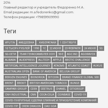
2014
Главный редактор и учредитель Федоренко М.А.
Email редакции: m.a.fedorenko@gmail.com.
Телефон редакции: +79859909990
Теги
#PUTIN
#АВДЕЕВКА
. КИБЕРАТАКИ
1 СЕНТЯБРЯ
10 ТЫСЯЧ РУБЛЕЙ
1990
1С
22 ИЮНЯ
23 ФЕВРАЛЯ
24 ИЮНЯ
5G
5G-СЕТИ
75-АЯ ГЕНАССАМБЛЕЯ ООН
90-Е
AGC INC
AGORAVOX
ALIBABA
ALIEXPRESS
ALLTECH
APPLE
ARCTIC CHALLENGE
ARTIFICIAL INTELLIGENCE JOURNEY
ATACMS
ATLANTIC COAST
AUKUS
AUSTRALIAN OPEN
BANK OF AMERICA
BELUGA GROUP
BERGEN ENGINES
BIONORICA
BITCOIN
BRAND FINANCE GLOBAL 500
BRENT
BREXIT
BRITISH AMERICAN TOBACCO
BUNGE
CAMPARI GROUP
CDEK
CEETRUS
CHANEL
CITIGROUP
CNH INDUSTRIAL
CNN
COCA-COLA
COINBASE
COVID-19
COVID-19 КРУПНЫЕ СДЕЛКИ СЛИЯНИЕ И ПРИОБРЕТЕНИЕ КОМПАНИЙ
COVID-19?
CREW DRAGON
DAO GDA