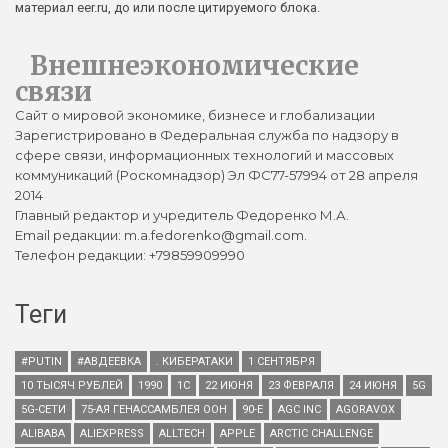
материал eer.ru, до или после цитируемого блока.
Внешнеэкономические
связи
Сайт о мировой экономике, бизнесе и глобализации
Зарегистрировано в Федеральная служба по надзору в
сфере связи, информационных технологий и массовых
коммуникаций (Роскомнадзор) Эл ФС77-57994 от 28 апреля
2014
Главный редактор и учредитель Федоренко М.А.
Email редакции: m.a.fedorenko@gmail.com.
Телефон редакции: +79859909990
Теги
#PUTIN
#АВДЕЕВКА
. КИБЕРАТАКИ
1 СЕНТЯБРЯ
10 ТЫСЯЧ РУБЛЕЙ
1990
1С
22 ИЮНЯ
23 ФЕВРАЛЯ
24 ИЮНЯ
5G
5G-СЕТИ
75-АЯ ГЕНАССАМБЛЕЯ ООН
90-Е
AGC INC
AGORAVOX
ALIBABA
ALIEXPRESS
ALLTECH
APPLE
ARCTIC CHALLENGE