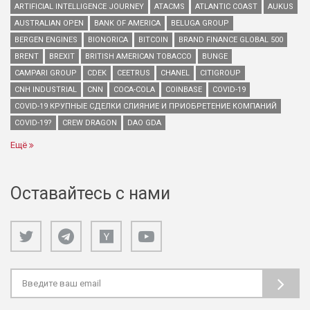
ARTIFICIAL INTELLIGENCE JOURNEY
ATACMS
ATLANTIC COAST
AUKUS
AUSTRALIAN OPEN
BANK OF AMERICA
BELUGA GROUP
BERGEN ENGINES
BIONORICA
BITCOIN
BRAND FINANCE GLOBAL 500
BRENT
BREXIT
BRITISH AMERICAN TOBACCO
BUNGE
CAMPARI GROUP
CDEK
CEETRUS
CHANEL
CITIGROUP
CNH INDUSTRIAL
CNN
COCA-COLA
COINBASE
COVID-19
COVID-19 КРУПНЫЕ СДЕЛКИ СЛИЯНИЕ И ПРИОБРЕТЕНИЕ КОМПАНИЙ
COVID-19?
CREW DRAGON
DAO GDA
Ещё
Оставайтесь с нами