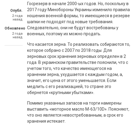
Госрезерв в начале 2000-ых годов. Но, поскольку в
2017 году Минобороны Украины изменило правила
Опубл.
ношения военной формы, то имеющиеся в резерве
2 года
назад
шапки не подходят под новые требования.
Следовательно, они не будут востребованы у
Обновлено
военных, поэтому их можно продать.
2 года
назад
Что касается зерна. То реализовать собираются то,
которое собрано с 2007 по 2018 годы. Для
зерновых срок хранения зерновых определен в 2
года. В украинском правительстве пояснили, что с
учетом того, что качество имеющегося на
хранении зерна, ухудшается с каждым годом, а,
значит, его цена от этого уменьшается. Если
медлить с его реализацией, то стране это
обернется «крупными убытками».
Помимо указанных запасов на торги намерены
выставить «моторное масло М-63/10D». Поясняют,
что оно является невостребованным, а срок его
хранения истекает.