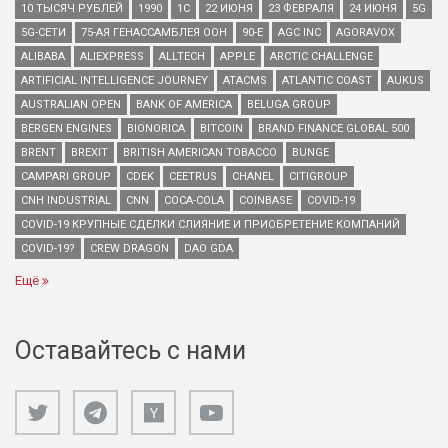
10 ТЫСЯЧ РУБЛЕЙ
1990
1С
22 ИЮНЯ
23 ФЕВРАЛЯ
24 ИЮНЯ
5G
5G-СЕТИ
75-АЯ ГЕНАССАМБЛЕЯ ООН
90-Е
AGC INC
AGORAVOX
ALIBABA
ALIEXPRESS
ALLTECH
APPLE
ARCTIC CHALLENGE
ARTIFICIAL INTELLIGENCE JOURNEY
ATACMS
ATLANTIC COAST
AUKUS
AUSTRALIAN OPEN
BANK OF AMERICA
BELUGA GROUP
BERGEN ENGINES
BIONORICA
BITCOIN
BRAND FINANCE GLOBAL 500
BRENT
BREXIT
BRITISH AMERICAN TOBACCO
BUNGE
CAMPARI GROUP
CDEK
CEETRUS
CHANEL
CITIGROUP
CNH INDUSTRIAL
CNN
COCA-COLA
COINBASE
COVID-19
COVID-19 КРУПНЫЕ СДЕЛКИ СЛИЯНИЕ И ПРИОБРЕТЕНИЕ КОМПАНИЙ
COVID-19?
CREW DRAGON
DAO GDA
Ещё
Оставайтесь с нами