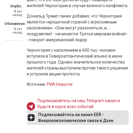
жителей Черногории в случае военного конфликта.
Опубл.
8 лет
назад
Дональд Трамп также добавил, что Черногория
является «крошечной страной с агрессивным
Обновлено
населением». «Они могут разозлиться, и, -
8 лет
назад
поздравляю! - начинается Третья мировая война!»
- говорит американский лидер.
Черногория с населением в 600 тыс. человек
вступила в Североатлантический альянс в июне
прошлого года. Однако значительное количество
жителей страны выступили против такого решения
и устроили акции протеста.
Источник:
РИА Новости
Подписывайтесь на наш Telegram канал и
будьте в курсе всех событий
Подписывайтесь на канал EER -
Внешнеэкономические связи в Дзен