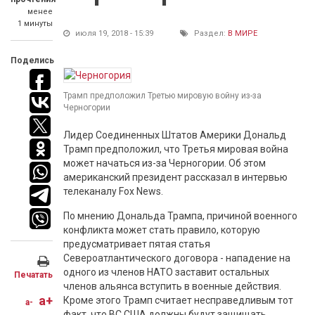
менее
1 минуты
июля 19, 2018 - 15:39
Раздел:
В МИРЕ
Поделись
Трамп предположил Третью мировую войну из-за
Черногории
Лидер Соединенных Штатов Америки Дональд
Трамп предположил, что Третья мировая война
может начаться из-за Черногории. Об этом
американский президент рассказал в интервью
телеканалу Fox News.
По мнению Дональда Трампа, причиной военного
конфликта может стать правило, которую
предусматривает пятая статья
Североатлантического договора - нападение на
одного из членов НАТО заставит остальных
Печатать
членов альянса вступить в военные действия.
a+
Кроме этого Трамп считает несправедливым тот
a-
факт, что ВС США должны будут защищать