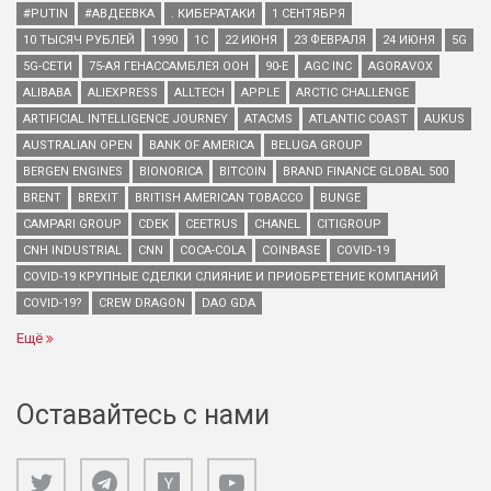
#PUTIN
#АВДЕЕВКА
. КИБЕРАТАКИ
1 СЕНТЯБРЯ
10 ТЫСЯЧ РУБЛЕЙ
1990
1С
22 ИЮНЯ
23 ФЕВРАЛЯ
24 ИЮНЯ
5G
5G-СЕТИ
75-АЯ ГЕНАССАМБЛЕЯ ООН
90-Е
AGC INC
AGORAVOX
ALIBABA
ALIEXPRESS
ALLTECH
APPLE
ARCTIC CHALLENGE
ARTIFICIAL INTELLIGENCE JOURNEY
ATACMS
ATLANTIC COAST
AUKUS
AUSTRALIAN OPEN
BANK OF AMERICA
BELUGA GROUP
BERGEN ENGINES
BIONORICA
BITCOIN
BRAND FINANCE GLOBAL 500
BRENT
BREXIT
BRITISH AMERICAN TOBACCO
BUNGE
CAMPARI GROUP
CDEK
CEETRUS
CHANEL
CITIGROUP
CNH INDUSTRIAL
CNN
COCA-COLA
COINBASE
COVID-19
COVID-19 КРУПНЫЕ СДЕЛКИ СЛИЯНИЕ И ПРИОБРЕТЕНИЕ КОМПАНИЙ
COVID-19?
CREW DRAGON
DAO GDA
Ещё
Оставайтесь с нами