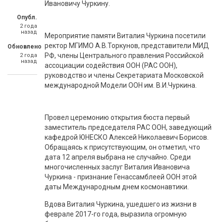
Ивановичу Чуркину.
Опубл.
2 года
назад
Мероприятие памяти Виталия Чуркина посетили
ректор МГИМО А.В.Торкунов, представители МИД
Обновлено
РФ, члены Центрального правления Российской
2 года
назад
ассоциации содействия ООН (РАС ООН),
руководство и члены Секретариата Московской
международной Модели ООН им. В.И.Чуркина.
Провел церемонию открытия бюста первый
заместитель председателя РАС ООН, заведующий
кафедрой ЮНЕСКО Алексей Николаевич Борисов.
Обращаясь к присутствующим, он отметил, что
дата 12 апреля выбрана не случайно. Среди
многочисленных заслуг Виталия Ивановича
Чуркина - признание Генассамблеей ООН этой
даты Международным днем космонавтики.
Вдова Виталия Чуркина, ушедшего из жизни в
феврале 2017-го года, выразила огромную