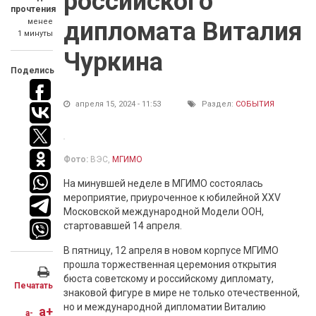
российского
прочтения
менее
дипломата Виталия
1 минуты
Чуркина
Поделись
апреля 15, 2024 - 11:53
Раздел:
СОБЫТИЯ
Фото:
ВЭС,
МГИМО
На минувшей неделе в МГИМО состоялась
мероприятие, приуроченное к юбилейной XXV
Московской международной Модели ООН,
стартовавшей 14 апреля.
В пятницу, 12 апреля в новом корпусе МГИМО
прошла торжественная церемония открытия
бюста советскому и российскому дипломату,
Печатать
знаковой фигуре в мире не только отечественной,
но и международной дипломатии Виталию
a+
a-