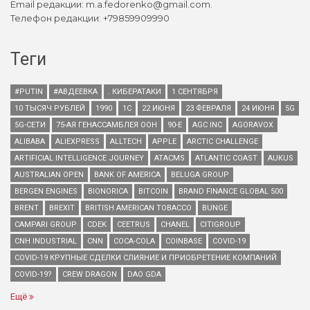
Email редакции: m.a.fedorenko@gmail.com.
Телефон редакции: +79859909990
Теги
#PUTIN
#АВДЕЕВКА
. КИБЕРАТАКИ
1 СЕНТЯБРЯ
10 ТЫСЯЧ РУБЛЕЙ
1990
1С
22 ИЮНЯ
23 ФЕВРАЛЯ
24 ИЮНЯ
5G
5G-СЕТИ
75-АЯ ГЕНАССАМБЛЕЯ ООН
90-Е
AGC INC
AGORAVOX
ALIBABA
ALIEXPRESS
ALLTECH
APPLE
ARCTIC CHALLENGE
ARTIFICIAL INTELLIGENCE JOURNEY
ATACMS
ATLANTIC COAST
AUKUS
AUSTRALIAN OPEN
BANK OF AMERICA
BELUGA GROUP
BERGEN ENGINES
BIONORICA
BITCOIN
BRAND FINANCE GLOBAL 500
BRENT
BREXIT
BRITISH AMERICAN TOBACCO
BUNGE
CAMPARI GROUP
CDEK
CEETRUS
CHANEL
CITIGROUP
CNH INDUSTRIAL
CNN
COCA-COLA
COINBASE
COVID-19
COVID-19 КРУПНЫЕ СДЕЛКИ СЛИЯНИЕ И ПРИОБРЕТЕНИЕ КОМПАНИЙ
COVID-19?
CREW DRAGON
DAO GDA
Ещё