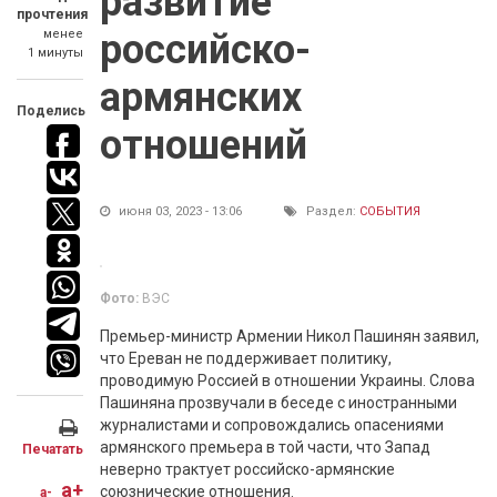
развитие
прочтения
менее
российско-
1 минуты
армянских
Поделись
отношений
июня 03, 2023 - 13:06
Раздел:
СОБЫТИЯ
Фото:
ВЭС
Премьер-министр Армении Никол Пашинян заявил,
что Ереван не поддерживает политику,
проводимую Россией в отношении Украины. Слова
Пашиняна прозвучали в беседе с иностранными
журналистами и сопровождались опасениями
армянского премьера в той части, что Запад
Печатать
неверно трактует российско-армянские
a+
союзнические отношения.
a-