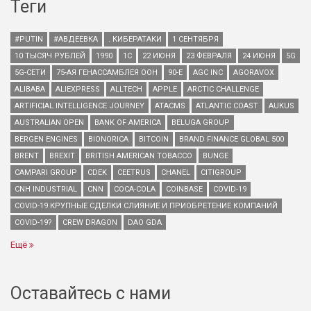
Теги
#PUTIN
#АВДЕЕВКА
. КИБЕРАТАКИ
1 СЕНТЯБРЯ
10 ТЫСЯЧ РУБЛЕЙ
1990
1С
22 ИЮНЯ
23 ФЕВРАЛЯ
24 ИЮНЯ
5G
5G-СЕТИ
75-АЯ ГЕНАССАМБЛЕЯ ООН
90-Е
AGC INC
AGORAVOX
ALIBABA
ALIEXPRESS
ALLTECH
APPLE
ARCTIC CHALLENGE
ARTIFICIAL INTELLIGENCE JOURNEY
ATACMS
ATLANTIC COAST
AUKUS
AUSTRALIAN OPEN
BANK OF AMERICA
BELUGA GROUP
BERGEN ENGINES
BIONORICA
BITCOIN
BRAND FINANCE GLOBAL 500
BRENT
BREXIT
BRITISH AMERICAN TOBACCO
BUNGE
CAMPARI GROUP
CDEK
CEETRUS
CHANEL
CITIGROUP
CNH INDUSTRIAL
CNN
COCA-COLA
COINBASE
COVID-19
COVID-19 КРУПНЫЕ СДЕЛКИ СЛИЯНИЕ И ПРИОБРЕТЕНИЕ КОМПАНИЙ
COVID-19?
CREW DRAGON
DAO GDA
Ещё
Оставайтесь с нами