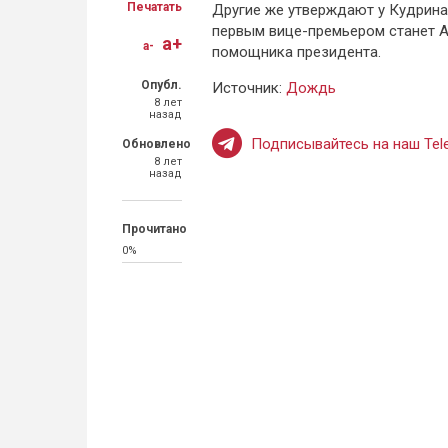
Печатать
Другие же утверждают у Кудрина
первым вице-премьером станет А
a+
a-
помощника президента.
Опубл.
Источник:
Дождь
8 лет
назад
Подписывайтесь на наш Tele
Обновлено
8 лет
назад
Прочитано
0%