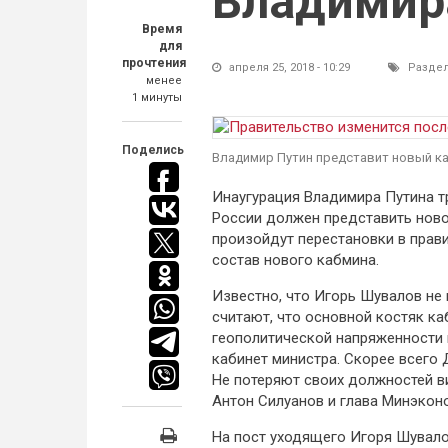
Владимир
Время
для
прочтения
апреля 25, 2018 - 10:29
Разде
менее
1 минуты
Поделись
Владимир Путин представит новый ка
Инаугурация Владимира Путина тр
России должен представить ново
произойдут перестановки в прави
состав нового кабмина.
Известно, что Игорь Шувалов не 
считают, что основной костяк ка
геополитической напряженности 
кабинет министра. Скорее всего
Не потеряют своих должностей в
Антон Силуанов и глава Минэкон
На пост уходящего Игоря Шувалов