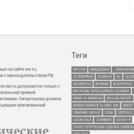
Теги
е на сайте eer.ru,
#PUTIN
#АВДЕЕВКА
. КИБЕРАТА
и с законодательством РФ.
23 ФЕВРАЛЯ
24 ИЮНЯ
5G
5G-С
AGORAVOX
ALIBABA
ALIEXPRESS
е eer.ru допускается только с
ARTIFICIAL INTELLIGENCE JOURNEY
зательной прямой
имствован. Гиперссылка должна
BANK OF AMERICA
BELUGA GROUP
зводящем оригинальный
BRAND FINANCE GLOBAL 500
BRENT
CAMPARI GROUP
CDEK
CEETRUS
COCA-COLA
COINBASE
COVID-19
ические
COVID-19 КРУПНЫЕ СДЕЛКИ СЛИЯН