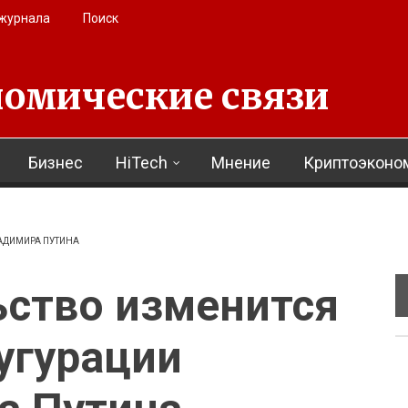
 журнала
Поиск
омические связи
Бизнес
HiTech
Мнение
Криптоэконо
АДИМИРА ПУТИНА
ьство изменится
угурации