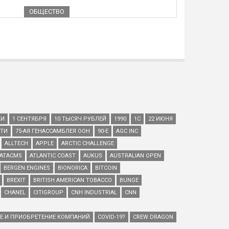
ОБЩЕСТВО
КИ
1 СЕНТЯБРЯ
10 ТЫСЯЧ РУБЛЕЙ
1990
1С
22 ИЮНЯ
ЕТИ
75-АЯ ГЕНАССАМБЛЕЯ ООН
90-Е
AGC INC
ALLTECH
APPLE
ARCTIC CHALLENGE
ATACMS
ATLANTIC COAST
AUKUS
AUSTRALIAN OPEN
BERGEN ENGINES
BIONORICA
BITCOIN
BREXIT
BRITISH AMERICAN TOBACCO
BUNGE
CHANEL
CITIGROUP
CNH INDUSTRIAL
CNN
ИЕ И ПРИОБРЕТЕНИЕ КОМПАНИЙ
COVID-19?
CREW DRAGON