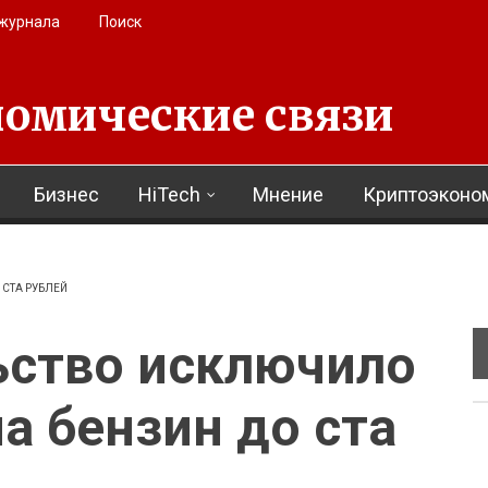
 журнала
Поиск
омические связи
Бизнес
HiTech
Мнение
Криптоэконо
 СТА РУБЛЕЙ
ьство исключило
на бензин до ста