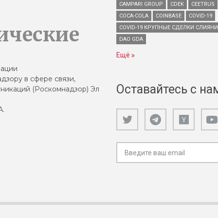
CAMPARI GROUP
CDEK
CEETRUS
COCA-COLA
COINBASE
COVID-19
ические
COVID-19 КРУПНЫЕ СДЕЛКИ СЛИЯН
DAO GDA
Ещё
зации
дзору в сфере связи,
Оставайтесь с на
никаций (Роскомнадзор) Эл
А.