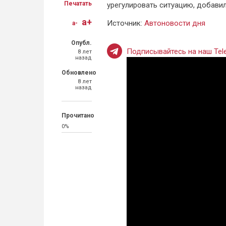
Печатать
урегулировать ситуацию, добавил
a+
Источник:
Автоновости дня
a-
Опубл.
Подписывайтесь на наш Tele
8 лет
назад
Обновлено
8 лет
назад
Прочитано
0%