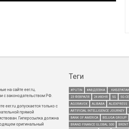
Теги
е на сайте eer.ru,
#PUTIN
#АВДЕЕВКА
. КИБЕРАТА
и с законодательством РФ.
23 ФЕВРАЛЯ
24 ИЮНЯ
5G
5G-С
AGORAVOX
ALIBABA
ALIEXPRESS
е eer.ru допускается только с
ARTIFICIAL INTELLIGENCE JOURNEY
зательной прямой
имствован. Гиперссылка должна
BANK OF AMERICA
BELUGA GROUP
зводящем оригинальный
BRAND FINANCE GLOBAL 500
BRENT