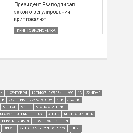
Президент РФ подписал
закон о регулировании
криптовалют
КРИПТОЭКОНОМИКА
КИ
1 СЕНТЯБРЯ
10 ТЫСЯЧ РУБЛЕЙ
1990
1С
22 ИЮНЯ
ЕТИ
75-АЯ ГЕНАССАМБЛЕЯ ООН
90-Е
AGC INC
ALLTECH
APPLE
ARCTIC CHALLENGE
ATACMS
ATLANTIC COAST
AUKUS
AUSTRALIAN OPEN
BERGEN ENGINES
BIONORICA
BITCOIN
BREXIT
BRITISH AMERICAN TOBACCO
BUNGE