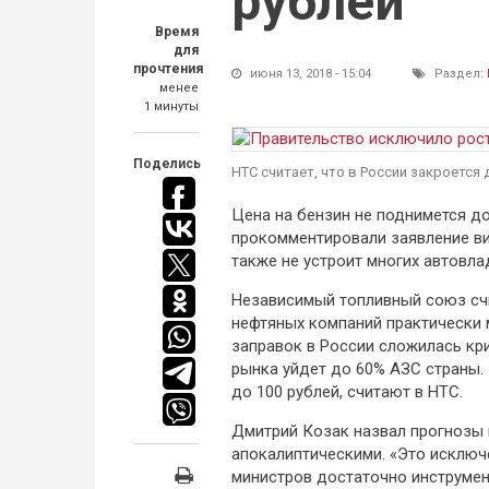
рублей
Время
для
прочтения
июня 13, 2018 - 15:04
Раздел:
менее
1 минуты
Поделись
НТС считает, что в России закроется
Цена на бензин не поднимется до
прокомментировали заявление ви
также не устроит многих автовла
Независимый топливный союз счи
нефтяных компаний практически 
заправок в России сложилась кри
рынка уйдет до 60% АЗС страны. 
до 100 рублей, считают в НТС.
Дмитрий Козак назвал прогнозы п
апокалиптическими. «Это исключе
министров достаточно инструмен