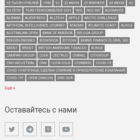
10 ТЫСЯЧ РУБЛЕЙ
1990
1С
22 ИЮНЯ
23 ФЕВРАЛЯ
24 ИЮНЯ
5G
5G-СЕТИ
75-АЯ ГЕНАССАМБЛЕЯ ООН
90-Е
AGC INC
AGORAVOX
ALIBABA
ALIEXPRESS
ALLTECH
APPLE
ARCTIC CHALLENGE
ARTIFICIAL INTELLIGENCE JOURNEY
ATACMS
ATLANTIC COAST
AUKUS
AUSTRALIAN OPEN
BANK OF AMERICA
BELUGA GROUP
BERGEN ENGINES
BIONORICA
BITCOIN
BRAND FINANCE GLOBAL 500
BRENT
BREXIT
BRITISH AMERICAN TOBACCO
BUNGE
CAMPARI GROUP
CDEK
CEETRUS
CHANEL
CITIGROUP
CNH INDUSTRIAL
CNN
COCA-COLA
COINBASE
COVID-19
COVID-19 КРУПНЫЕ СДЕЛКИ СЛИЯНИЕ И ПРИОБРЕТЕНИЕ КОМПАНИЙ
COVID-19?
CREW DRAGON
DAO GDA
Ещё
Оставайтесь с нами