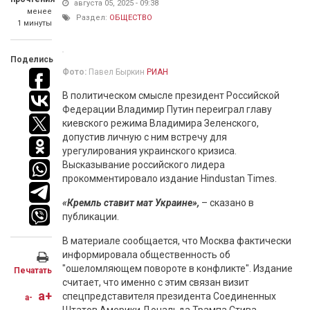
августа 05, 2025 - 09:38
менее
Раздел:
ОБЩЕСТВО
1 минуты
Поделись
Фото:
Павел Быркин
РИАН
В политическом смысле президент Российской
Федерации Владимир Путин переиграл главу
киевского режима Владимира Зеленского,
допустив личную с ним встречу для
урегулирования украинского кризиса.
Высказывание российского лидера
прокомментировало издание Hindustan Times.
«Кремль ставит мат Украине»,
– сказано в
публикации.
В материале сообщается, что Москва фактически
информировала общественность об
"ошеломляющем повороте в конфликте". Издание
Печатать
считает, что именно с этим связан визит
a+
спецпредставителя президента Соединенных
a-