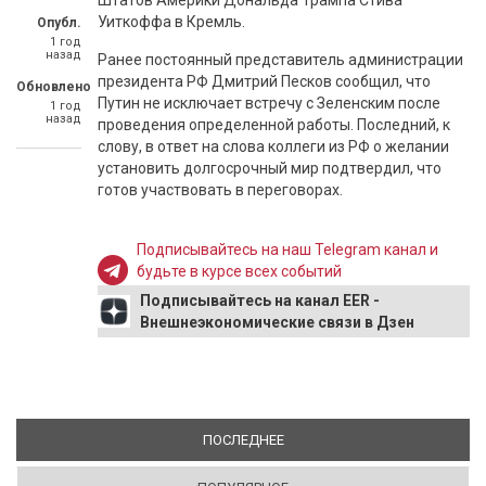
Штатов Америки Дональда Трампа Стива
Уиткоффа в Кремль.
Опубл.
1 год
назад
Ранее постоянный представитель администрации
президента РФ Дмитрий Песков сообщил, что
Обновлено
Путин не исключает встречу с Зеленским после
1 год
назад
проведения определенной работы. Последний, к
слову, в ответ на слова коллеги из РФ о желании
установить долгосрочный мир подтвердил, что
готов участвовать в переговорах.
Подписывайтесь на наш Telegram канал и
будьте в курсе всех событий
Подписывайтесь на канал EER -
Внешнеэкономические связи в Дзен
ПОСЛЕДНЕЕ
(АКТИВНАЯ ВКЛАДКА)