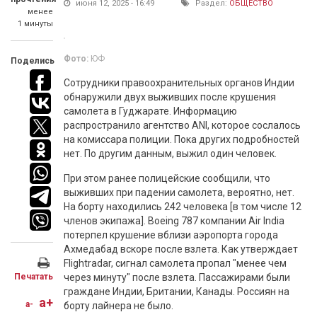
июня 12, 2025 - 16:49
Раздел:
ОБЩЕСТВО
менее
1 минуты
Фото:
ЮФ
Поделись
Сотрудники правоохранительных органов Индии
обнаружили двух выживших после крушения
самолета в Гуджарате. Информацию
распространило агентство ANI, которое сослалось
на комиссара полиции. Пока других подробностей
нет. По другим данным, выжил один человек.
При этом ранее полицейские сообщили, что
выживших при падении самолета, вероятно, нет.
На борту находились 242 человека [в том числе 12
членов экипажа]. Boeing 787 компании Air India
потерпел крушение вблизи аэропорта города
Ахмедабад вскоре после взлета. Как утверждает
Flightradar, сигнал самолета пропал "менее чем
Печатать
через минуту" после взлета. Пассажирами были
граждане Индии, Британии, Канады. Россиян на
a+
a-
борту лайнера не было.