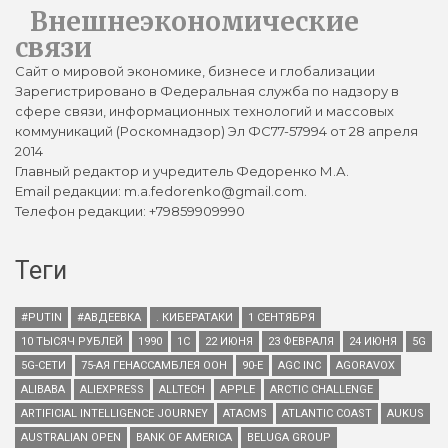
Внешнеэкономические
связи
Сайт о мировой экономике, бизнесе и глобализации
Зарегистрировано в Федеральная служба по надзору в
сфере связи, информационных технологий и массовых
коммуникаций (Роскомнадзор) Эл ФС77-57994 от 28 апреля
2014
Главный редактор и учредитель Федоренко М.А.
Email редакции: m.a.fedorenko@gmail.com.
Телефон редакции: +79859909990
Теги
#PUTIN
#АВДЕЕВКА
. КИБЕРАТАКИ
1 СЕНТЯБРЯ
10 ТЫСЯЧ РУБЛЕЙ
1990
1С
22 ИЮНЯ
23 ФЕВРАЛЯ
24 ИЮНЯ
5G
5G-СЕТИ
75-АЯ ГЕНАССАМБЛЕЯ ООН
90-Е
AGC INC
AGORAVOX
ALIBABA
ALIEXPRESS
ALLTECH
APPLE
ARCTIC CHALLENGE
ARTIFICIAL INTELLIGENCE JOURNEY
ATACMS
ATLANTIC COAST
AUKUS
AUSTRALIAN OPEN
BANK OF AMERICA
BELUGA GROUP