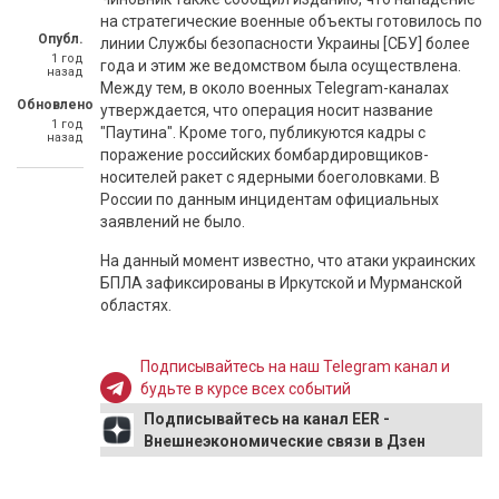
на стратегические военные объекты готовилось по
Опубл.
линии Службы безопасности Украины [СБУ] более
1 год
года и этим же ведомством была осуществлена.
назад
Между тем, в около военных Telegram-каналах
Обновлено
утверждается, что операция носит название
1 год
"Паутина". Кроме того, публикуются кадры с
назад
поражение российских бомбардировщиков-
носителей ракет с ядерными боеголовками. В
России по данным инцидентам официальных
заявлений не было.
На данный момент известно, что атаки украинских
БПЛА зафиксированы в Иркутской и Мурманской
областях.
Подписывайтесь на наш Telegram канал и
будьте в курсе всех событий
Подписывайтесь на канал EER -
Внешнеэкономические связи в Дзен