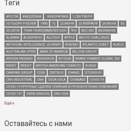
Теги
#PUTIN
#АВДЕЕВКА
. КИБЕРАТАКИ
1 СЕНТЯБРЯ
10 ТЫСЯЧ РУБЛЕЙ
1990
1С
22 ИЮНЯ
23 ФЕВРАЛЯ
24 ИЮНЯ
5G
5G-СЕТИ
75-АЯ ГЕНАССАМБЛЕЯ ООН
90-Е
AGC INC
AGORAVOX
ALIBABA
ALIEXPRESS
ALLTECH
APPLE
ARCTIC CHALLENGE
ARTIFICIAL INTELLIGENCE JOURNEY
ATACMS
ATLANTIC COAST
AUKUS
AUSTRALIAN OPEN
BANK OF AMERICA
BELUGA GROUP
BERGEN ENGINES
BIONORICA
BITCOIN
BRAND FINANCE GLOBAL 500
BRENT
BREXIT
BRITISH AMERICAN TOBACCO
BUNGE
CAMPARI GROUP
CDEK
CEETRUS
CHANEL
CITIGROUP
CNH INDUSTRIAL
CNN
COCA-COLA
COINBASE
COVID-19
COVID-19 КРУПНЫЕ СДЕЛКИ СЛИЯНИЕ И ПРИОБРЕТЕНИЕ КОМПАНИЙ
COVID-19?
CREW DRAGON
DAO GDA
Ещё
Оставайтесь с нами