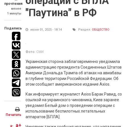
операции с БПЛА
прочтения
менее
"Паутина" в РФ
1 минуты
Поделись
июня 01, 2025 - 18:14
Раздел:
ОБЩЕСТВО
Фото:
СМИ
Украинская сторона заблаговременно уведомила
администрацию президента Соединенных Штатов
Америки Дональда Трампа об атаках на авиабазы
в глубине территории Российской Федерации. Об
этом сообщает американское издание Axios.
Как информирует журналист Axios Барак Равид, со
ссылкой на украинского чиновника, Киев заранее
уведомил Белый дом о проведении операции с
использование беспилотных летательных
Печатать
аппаратов [БПЛА].
a+
a-
Чиновник также сообщил изданию, что нападение