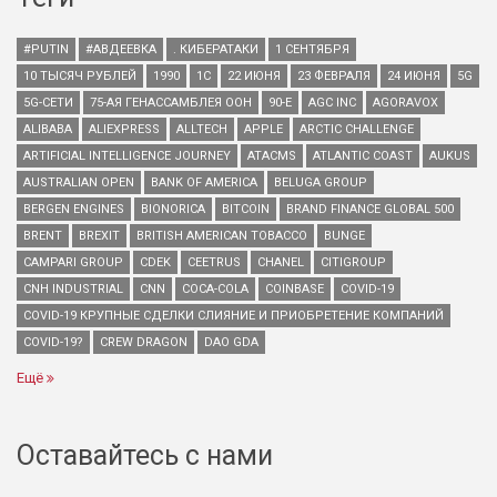
#PUTIN
#АВДЕЕВКА
. КИБЕРАТАКИ
1 СЕНТЯБРЯ
10 ТЫСЯЧ РУБЛЕЙ
1990
1С
22 ИЮНЯ
23 ФЕВРАЛЯ
24 ИЮНЯ
5G
5G-СЕТИ
75-АЯ ГЕНАССАМБЛЕЯ ООН
90-Е
AGC INC
AGORAVOX
ALIBABA
ALIEXPRESS
ALLTECH
APPLE
ARCTIC CHALLENGE
ARTIFICIAL INTELLIGENCE JOURNEY
ATACMS
ATLANTIC COAST
AUKUS
AUSTRALIAN OPEN
BANK OF AMERICA
BELUGA GROUP
BERGEN ENGINES
BIONORICA
BITCOIN
BRAND FINANCE GLOBAL 500
BRENT
BREXIT
BRITISH AMERICAN TOBACCO
BUNGE
CAMPARI GROUP
CDEK
CEETRUS
CHANEL
CITIGROUP
CNH INDUSTRIAL
CNN
COCA-COLA
COINBASE
COVID-19
COVID-19 КРУПНЫЕ СДЕЛКИ СЛИЯНИЕ И ПРИОБРЕТЕНИЕ КОМПАНИЙ
COVID-19?
CREW DRAGON
DAO GDA
Ещё
Оставайтесь с нами