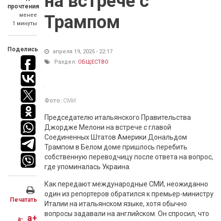
на встрече с
прочтения
менее
Трампом
1 минуты
Поделись
апреля 19, 2025 - 22:17
Раздел:
ОБЩЕСТВО
Фото:
СМИ
Председателю итальянского Правительства
Джордже Мелони на встрече с главой
Соединенных Штатов Америки Дональдом
Трампом в Белом доме пришлось перебить
собственную переводчицу после ответа на вопрос,
где упоминалась Украина.
Как передают международные СМИ, неожиданно
один из репортеров обратился к премьер-министру
Печатать
Италии на итальянском языке, хотя обычно
вопросы задавали на английском. Он спросил, что
a+
a-