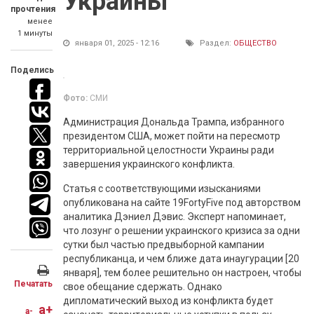
Украины
прочтения
менее
1 минуты
января 01, 2025 - 12:16
Раздел:
ОБЩЕСТВО
Поделись
Фото:
СМИ
Администрация Дональда Трампа, избранного
президентом США, может пойти на пересмотр
территориальной целостности Украины ради
завершения украинского конфликта.
Статья с соответствующими изысканиями
опубликована на сайте 19FortyFive под авторством
аналитика Дэниел Дэвис. Эксперт напоминает,
что лозунг о решении украинского кризиса за одни
сутки был частью предвыборной кампании
республиканца, и чем ближе дата инаугурации [20
января], тем более решительно он настроен, чтобы
Печатать
свое обещание сдержать. Однако
дипломатический выход из конфликта будет
a+
a-