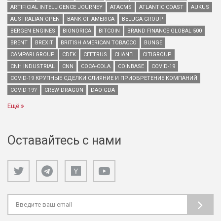
ARTIFICIAL INTELLIGENCE JOURNEY
ATACMS
ATLANTIC COAST
AUKUS
AUSTRALIAN OPEN
BANK OF AMERICA
BELUGA GROUP
BERGEN ENGINES
BIONORICA
BITCOIN
BRAND FINANCE GLOBAL 500
BRENT
BREXIT
BRITISH AMERICAN TOBACCO
BUNGE
CAMPARI GROUP
CDEK
CEETRUS
CHANEL
CITIGROUP
CNH INDUSTRIAL
CNN
COCA-COLA
COINBASE
COVID-19
COVID-19 КРУПНЫЕ СДЕЛКИ СЛИЯНИЕ И ПРИОБРЕТЕНИЕ КОМПАНИЙ
COVID-19?
CREW DRAGON
DAO GDA
Ещё
Оставайтесь с нами