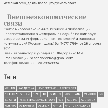
материал eer.ru, до или после цитируемого блока.
Внешнеэкономические
связи
Сайт о мировой экономике, бизнесе и глобализации
Зарегистрировано в Федеральная служба по надзору в
сфере связи, информационных технологий и массовых
коммуникаций (Роскомнадзор) Эл ФС77-57994 от 28 апреля
2014
Главный редактор и учредитель Федоренко М.А.
Email редакции: m.a.fedorenko@gmail.com.
Телефон редакции: +79859909990
Теги
#PUTIN
#АВДЕЕВКА
. КИБЕРАТАКИ
1 СЕНТЯБРЯ
10 ТЫСЯЧ РУБЛЕЙ
1990
1С
22 ИЮНЯ
23 ФЕВРАЛЯ
24 ИЮНЯ
5G
5G-СЕТИ
75-АЯ ГЕНАССАМБЛЕЯ ООН
90-Е
AGC INC
AGORAVOX
ALIBABA
ALIEXPRESS
ALLTECH
APPLE
ARCTIC CHALLENGE