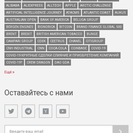
ALIBABA
ALIEXPRESS
ALLTECH
APPLE
ARCTIC CHALLENGE
ARTIFICIAL INTELLIGENCE JOURNEY
ATACMS
ATLANTIC COAST
AUKUS
AUSTRALIAN OPEN
BANK OF AMERICA
BELUGA GROUP
BERGEN ENGINES
BIONORICA
BITCOIN
BRAND FINANCE GLOBAL 500
BRENT
BREXIT
BRITISH AMERICAN TOBACCO
BUNGE
CAMPARI GROUP
CDEK
CEETRUS
CHANEL
CITIGROUP
CNH INDUSTRIAL
CNN
COCA-COLA
COINBASE
COVID-19
COVID-19 КРУПНЫЕ СДЕЛКИ СЛИЯНИЕ И ПРИОБРЕТЕНИЕ КОМПАНИЙ
COVID-19?
CREW DRAGON
DAO GDA
Ещё
Оставайтесь с нами