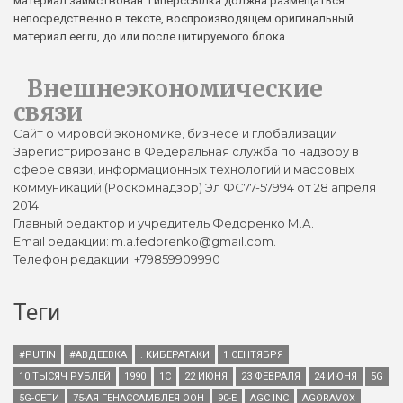
материал заимствован. Гиперссылка должна размещаться
непосредственно в тексте, воспроизводящем оригинальный
материал eer.ru, до или после цитируемого блока.
Внешнеэкономические
связи
Сайт о мировой экономике, бизнесе и глобализации
Зарегистрировано в Федеральная служба по надзору в
сфере связи, информационных технологий и массовых
коммуникаций (Роскомнадзор) Эл ФС77-57994 от 28 апреля
2014
Главный редактор и учредитель Федоренко М.А.
Email редакции: m.a.fedorenko@gmail.com.
Телефон редакции: +79859909990
Теги
#PUTIN
#АВДЕЕВКА
. КИБЕРАТАКИ
1 СЕНТЯБРЯ
10 ТЫСЯЧ РУБЛЕЙ
1990
1С
22 ИЮНЯ
23 ФЕВРАЛЯ
24 ИЮНЯ
5G
5G-СЕТИ
75-АЯ ГЕНАССАМБЛЕЯ ООН
90-Е
AGC INC
AGORAVOX