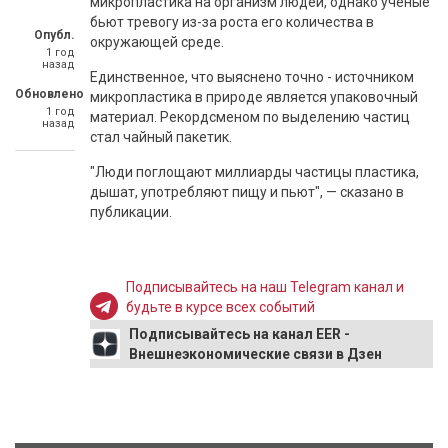
микропластика на организм людей, однако ученые
бьют тревогу из-за роста его количества в
Опубл.
окружающей среде.
1 год
назад
Единственное, что выяснено точно - источником
Обновлено
микропластика в природе является упаковочный
1 год
материал. Рекордсменом по выделению частиц
назад
стал чайный пакетик.
"Люди поглощают миллиарды частицы пластика,
дышат, употребляют пищу и пьют", — сказано в
публикации.
Подписывайтесь на наш Telegram канал и
будьте в курсе всех событий
Подписывайтесь на канал EER -
Внешнеэкономические связи в Дзен