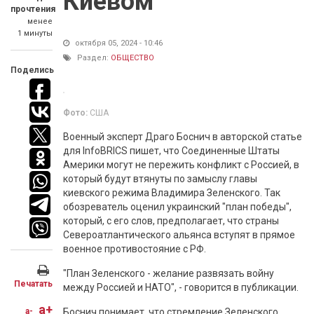
Киевом
прочтения
менее
1 минуты
октября 05, 2024 - 10:46
Раздел:
ОБЩЕСТВО
Поделись
Фото:
США
Военный эксперт Драго Боснич в авторской статье
для InfoBRICS пишет, что Соединенные Штаты
Америки могут не пережить конфликт с Россией, в
который будут втянуты по замыслу главы
киевского режима Владимира Зеленского. Так
обозреватель оценил украинский "план победы",
который, с его слов, предполагает, что страны
Североатлантического альянса вступят в прямое
военное противостояние с РФ.
"План Зеленского - желание развязать войну
Печатать
между Россией и НАТО", - говорится в публикации.
a+
a-
Боснич понимает, что стремление Зеленского