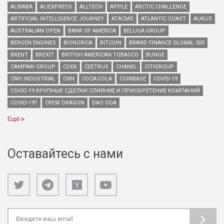
ALIBABA
ALIEXPRESS
ALLTECH
APPLE
ARCTIC CHALLENGE
ARTIFICIAL INTELLIGENCE JOURNEY
ATACMS
ATLANTIC COAST
AUKUS
AUSTRALIAN OPEN
BANK OF AMERICA
BELUGA GROUP
BERGEN ENGINES
BIONORICA
BITCOIN
BRAND FINANCE GLOBAL 500
BRENT
BREXIT
BRITISH AMERICAN TOBACCO
BUNGE
CAMPARI GROUP
CDEK
CEETRUS
CHANEL
CITIGROUP
CNH INDUSTRIAL
CNN
COCA-COLA
COINBASE
COVID-19
COVID-19 КРУПНЫЕ СДЕЛКИ СЛИЯНИЕ И ПРИОБРЕТЕНИЕ КОМПАНИЙ
COVID-19?
CREW DRAGON
DAO GDA
Ещё
Оставайтесь с нами