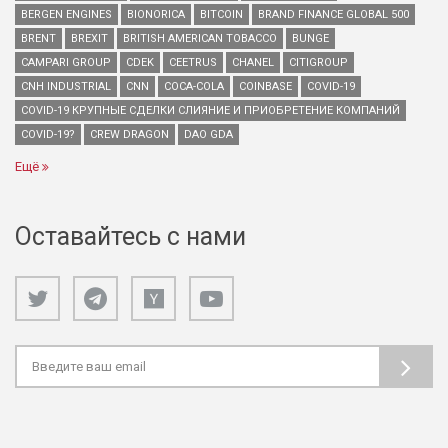
BERGEN ENGINES
BIONORICA
BITCOIN
BRAND FINANCE GLOBAL 500
BRENT
BREXIT
BRITISH AMERICAN TOBACCO
BUNGE
CAMPARI GROUP
CDEK
CEETRUS
CHANEL
CITIGROUP
CNH INDUSTRIAL
CNN
COCA-COLA
COINBASE
COVID-19
COVID-19 КРУПНЫЕ СДЕЛКИ СЛИЯНИЕ И ПРИОБРЕТЕНИЕ КОМПАНИЙ
COVID-19?
CREW DRAGON
DAO GDA
Ещё
Оставайтесь с нами