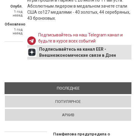
Игры прошли в Париже с 26 июля по 11 августа.
Абсолютным лидером в медальном зачете стали
Опубл.
1 год
США со127 медалями - 40 золотых, 44 серебряных,
назад
43 бронзовых.
Обновлено
1 год
назад
Подписывайтесь на наш Telegram канал и
будьте в курсе всех событий
Подписывайтесь на канал EER -
Внешнеэкономические связи в Дзен
ПОСЛЕДНЕЕ
(АКТИВНАЯ ВКЛАДКА)
ПОПУЛЯРНОЕ
АРХИВ
Памфилова предупредила о