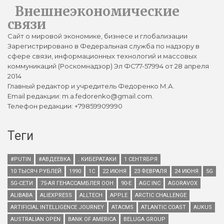
Внешнеэкономические
связи
Сайт о мировой экономике, бизнесе и глобализации
Зарегистрировано в Федеральная служба по надзору в
сфере связи, информационных технологий и массовых
коммуникаций (Роскомнадзор) Эл ФС77-57994 от 28 апреля
2014
Главный редактор и учредитель Федоренко М.А.
Email редакции: m.a.fedorenko@gmail.com.
Телефон редакции: +79859909990
Теги
#PUTIN
#АВДЕЕВКА
. КИБЕРАТАКИ
1 СЕНТЯБРЯ
10 ТЫСЯЧ РУБЛЕЙ
1990
1С
22 ИЮНЯ
23 ФЕВРАЛЯ
24 ИЮНЯ
5G
5G-СЕТИ
75-АЯ ГЕНАССАМБЛЕЯ ООН
90-Е
AGC INC
AGORAVOX
ALIBABA
ALIEXPRESS
ALLTECH
APPLE
ARCTIC CHALLENGE
ARTIFICIAL INTELLIGENCE JOURNEY
ATACMS
ATLANTIC COAST
AUKUS
AUSTRALIAN OPEN
BANK OF AMERICA
BELUGA GROUP