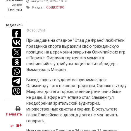
августа 12, 2024 - 10:56
менее
Раздел:
ОБЩЕСТВО
1 минуты
Поделись
Фото:
СМИ
Пришедшие на стадион "Стад де Франс" любители
праздника спорта выразили свою гражданскую
позицию на церемонии закрытия Олимпийских игр
в Париже. Омрачил торжество момента
появившийся у трибуны национальный лидер -
Эмманюэль Макрон.
Выход главы государства принимающего
Олимпиаду - это вековая традиция. Однако выходу
Макрона для его торжественной речи явно были
не рады. В эфире отчетливо стал слышен гул
неодобрения зрительской аудитории,
множественные свисты и окрики. В результате
Печатать
глава Елисейского дворца долго не мог начать
говорить.
a+
a-