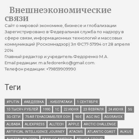
Внешнеэкономические
связи
Сайт о мировой экономике, бизнесе и глобализации
Зарегистрировано в Федеральная служба по надзору в
сфере связи, информационных технологий и массовых
коммуникаций (Роскомнадзор) Эл ФС77-57994 от 28 апреля
2014
Главный редактор и учредитель Федоренко М.А.
Email редакции: m.a.fedorenko@gmail.com.
Телефон редакции: +79859909990
Теги
#PUTIN
#АВДЕЕВКА
. КИБЕРАТАКИ
1 СЕНТЯБРЯ
10 ТЫСЯЧ РУБЛЕЙ
1990
1С
22 ИЮНЯ
23 ФЕВРАЛЯ
24 ИЮНЯ
5G
5G-СЕТИ
75-АЯ ГЕНАССАМБЛЕЯ ООН
90-Е
AGC INC
AGORAVOX
ALIBABA
ALIEXPRESS
ALLTECH
APPLE
ARCTIC CHALLENGE
ARTIFICIAL INTELLIGENCE JOURNEY
ATACMS
ATLANTIC COAST
AUKUS