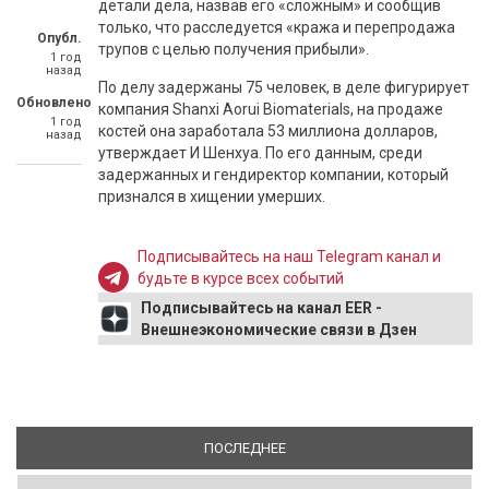
детали дела, назвав его «сложным» и сообщив
только, что расследуется «кража и перепродажа
Опубл.
трупов с целью получения прибыли».
1 год
назад
По делу задержаны 75 человек, в деле фигурирует
Обновлено
компания Shanxi Aorui Biomaterials, на продаже
1 год
костей она заработала 53 миллиона долларов,
назад
утверждает И Шенхуа. По его данным, среди
задержанных и гендиректор компании, который
признался в хищении умерших.
Подписывайтесь на наш Telegram канал и
будьте в курсе всех событий
Подписывайтесь на канал EER -
Внешнеэкономические связи в Дзен
ПОСЛЕДНЕЕ
(АКТИВНАЯ ВКЛАДКА)