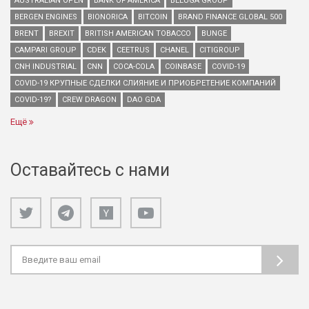
AUSTRALIAN OPEN
BANK OF AMERICA
BELUGA GROUP
BERGEN ENGINES
BIONORICA
BITCOIN
BRAND FINANCE GLOBAL 500
BRENT
BREXIT
BRITISH AMERICAN TOBACCO
BUNGE
CAMPARI GROUP
CDEK
CEETRUS
CHANEL
CITIGROUP
CNH INDUSTRIAL
CNN
COCA-COLA
COINBASE
COVID-19
COVID-19 КРУПНЫЕ СДЕЛКИ СЛИЯНИЕ И ПРИОБРЕТЕНИЕ КОМПАНИЙ
COVID-19?
CREW DRAGON
DAO GDA
Ещё
Оставайтесь с нами