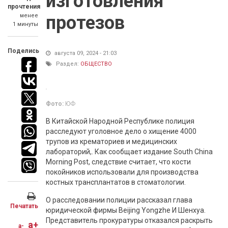
изготовления
прочтения
менее
протезов
1 минуты
Поделись
августа 09, 2024 - 21:03
Раздел:
ОБЩЕСТВО
Фото:
ЮФ
В Китайской Народной Республике полиция
расследуют уголовное дело о хищение 4000
трупов из крематориев и медицинских
лабораторий,. Как сообщает издание South China
Morning Post, следствие считает, что кости
покойников использовали для производства
костных трансплантатов в стоматологии.
О расследовании полиции рассказал глава
Печатать
юридической фирмы Beijing Yongzhe И Шенхуа.
Представитель прокуратуры отказался раскрыть
a+
a-