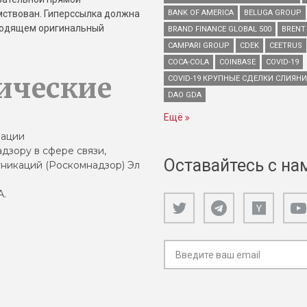
имствован. Гиперссылка должна
BANK OF AMERICA
BELUGA GROUP
зводящем оригинальный
BRAND FINANCE GLOBAL 500
BRENT
CAMPARI GROUP
CDEK
CEETRUS
COCA-COLA
COINBASE
COVID-19
ические
COVID-19 КРУПНЫЕ СДЕЛКИ СЛИЯН
DAO GDA
Ещё
зации
дзору в сфере связи,
Оставайтесь с на
никаций (Роскомнадзор) Эл
А.