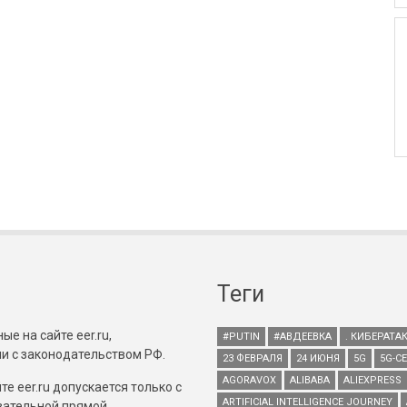
Теги
е на сайте eer.ru,
#PUTIN
#АВДЕЕВКА
. КИБЕРАТА
и с законодательством РФ.
23 ФЕВРАЛЯ
24 ИЮНЯ
5G
5G-С
AGORAVOX
ALIBABA
ALIEXPRESS
е eer.ru допускается только с
ARTIFICIAL INTELLIGENCE JOURNEY
зательной прямой