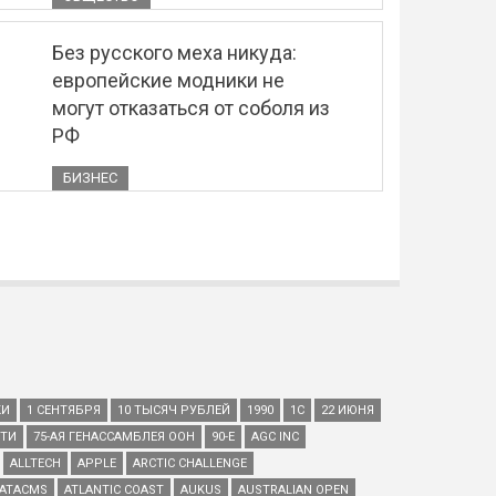
Без русского меха никуда:
европейские модники не
могут отказаться от соболя из
РФ
БИЗНЕС
КИ
1 СЕНТЯБРЯ
10 ТЫСЯЧ РУБЛЕЙ
1990
1С
22 ИЮНЯ
ЕТИ
75-АЯ ГЕНАССАМБЛЕЯ ООН
90-Е
AGC INC
ALLTECH
APPLE
ARCTIC CHALLENGE
ATACMS
ATLANTIC COAST
AUKUS
AUSTRALIAN OPEN