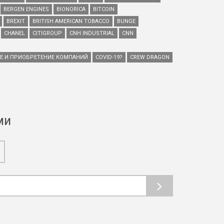
BERGEN ENGINES
BIONORICA
BITCOIN
BREXIT
BRITISH AMERICAN TOBACCO
BUNGE
CHANEL
CITIGROUP
CNH INDUSTRIAL
CNN
ИЕ И ПРИОБРЕТЕНИЕ КОМПАНИЙ
COVID-19?
CREW DRAGON
ми