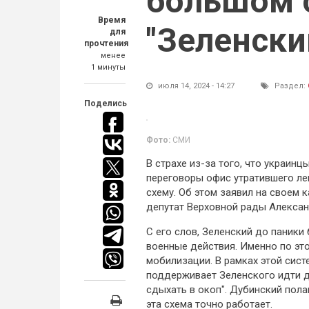
большом с
Время
"Зеленски
для
прочтения
менее
1 минуты
июля 14, 2024 - 14:27
Раздел:
Поделись
Фото:
СМИ
В страхе из-за того, что украинц
переговоры офис утратившего ле
схему. Об этом заявил на своем 
депутат Верховной рады Алексан
С его слов, Зеленский до паники
военные действия. Именно по это
мобилизации. В рамках этой сис
поддерживает Зеленского идти до
сдыхать в окоп". Дубинский пола
эта схема точно работает.