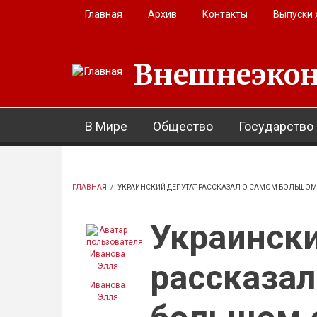
Перейти к основному содержанию
Главная
Архив
Контакты
Выпуски
Внешнеэкон
В Мире
Общество
Государство
ГЛАВНАЯ
/
УКРАИНСКИЙ ДЕПУТАТ РАССКАЗАЛ О САМОМ БОЛЬШОМ С
Украински
рассказал
Иванова
Элля