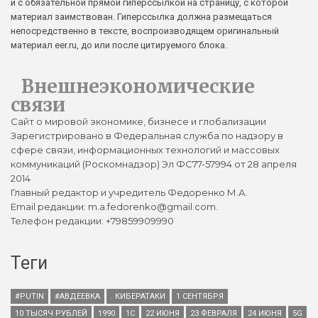
и с обязательной прямой гиперссылкой на страницу, с которой
материал заимствован. Гиперссылка должна размещаться
непосредственно в тексте, воспроизводящем оригинальный
материал eer.ru, до или после цитируемого блока.
Внешнеэкономические
связи
Сайт о мировой экономике, бизнесе и глобализации
Зарегистрировано в Федеральная служба по надзору в
сфере связи, информационных технологий и массовых
коммуникаций (Роскомнадзор) Эл ФС77-57994 от 28 апреля
2014
Главный редактор и учредитель Федоренко М.А.
Email редакции: m.a.fedorenko@gmail.com.
Телефон редакции: +79859909990
Теги
#PUTIN
#АВДЕЕВКА
. КИБЕРАТАКИ
1 СЕНТЯБРЯ
10 ТЫСЯЧ РУБЛЕЙ
1990
1С
22 ИЮНЯ
23 ФЕВРАЛЯ
24 ИЮНЯ
5G