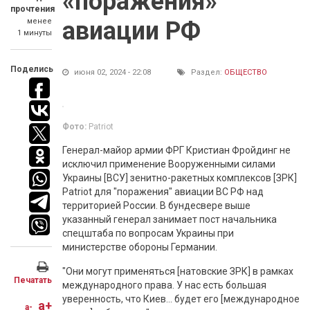
«поражения»
прочтения
менее
авиации РФ
1 минуты
Поделись
июня 02, 2024 - 22:08
Раздел:
ОБЩЕСТВО
Фото:
Patriot
Генерал-майор армии ФРГ Кристиан Фройдинг не
исключил применение Вооруженными силами
Украины [ВСУ] зенитно-ракетных комплексов [ЗРК]
Patriot для "поражения" авиации ВС РФ над
территорией России. В бундесвере выше
указанный генерал занимает пост начальника
спецштаба по вопросам Украины при
министерстве обороны Германии.
"Они могут применяться [натовские ЗРК] в рамках
Печатать
международного права. У нас есть большая
уверенность, что Киев... будет его [международное
a+
a-