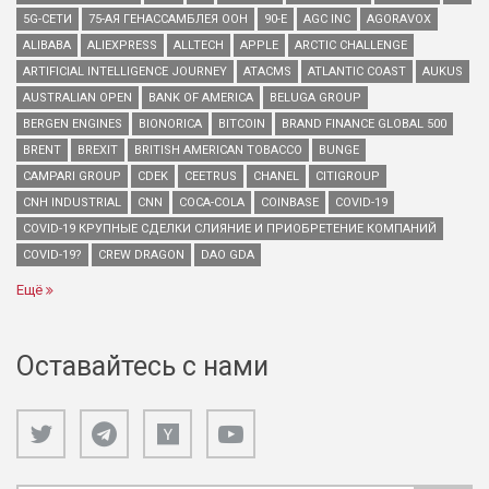
5G-СЕТИ
75-АЯ ГЕНАССАМБЛЕЯ ООН
90-Е
AGC INC
AGORAVOX
ALIBABA
ALIEXPRESS
ALLTECH
APPLE
ARCTIC CHALLENGE
ARTIFICIAL INTELLIGENCE JOURNEY
ATACMS
ATLANTIC COAST
AUKUS
AUSTRALIAN OPEN
BANK OF AMERICA
BELUGA GROUP
BERGEN ENGINES
BIONORICA
BITCOIN
BRAND FINANCE GLOBAL 500
BRENT
BREXIT
BRITISH AMERICAN TOBACCO
BUNGE
CAMPARI GROUP
CDEK
CEETRUS
CHANEL
CITIGROUP
CNH INDUSTRIAL
CNN
COCA-COLA
COINBASE
COVID-19
COVID-19 КРУПНЫЕ СДЕЛКИ СЛИЯНИЕ И ПРИОБРЕТЕНИЕ КОМПАНИЙ
COVID-19?
CREW DRAGON
DAO GDA
Ещё
Оставайтесь с нами