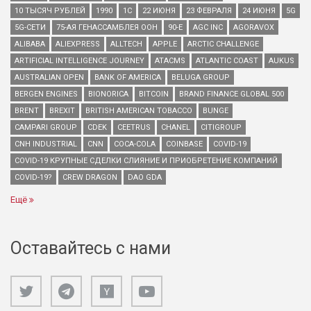
10 ТЫСЯЧ РУБЛЕЙ
1990
1С
22 ИЮНЯ
23 ФЕВРАЛЯ
24 ИЮНЯ
5G
5G-СЕТИ
75-АЯ ГЕНАССАМБЛЕЯ ООН
90-Е
AGC INC
AGORAVOX
ALIBABA
ALIEXPRESS
ALLTECH
APPLE
ARCTIC CHALLENGE
ARTIFICIAL INTELLIGENCE JOURNEY
ATACMS
ATLANTIC COAST
AUKUS
AUSTRALIAN OPEN
BANK OF AMERICA
BELUGA GROUP
BERGEN ENGINES
BIONORICA
BITCOIN
BRAND FINANCE GLOBAL 500
BRENT
BREXIT
BRITISH AMERICAN TOBACCO
BUNGE
CAMPARI GROUP
CDEK
CEETRUS
CHANEL
CITIGROUP
CNH INDUSTRIAL
CNN
COCA-COLA
COINBASE
COVID-19
COVID-19 КРУПНЫЕ СДЕЛКИ СЛИЯНИЕ И ПРИОБРЕТЕНИЕ КОМПАНИЙ
COVID-19?
CREW DRAGON
DAO GDA
Ещё
Оставайтесь с нами