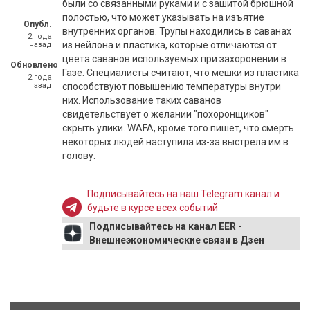
были со связанными руками и с зашитой брюшной
полостью, что может указывать на изъятие
Опубл.
внутренних органов. Трупы находились в саванах
2 года
из нейлона и пластика, которые отличаются от
назад
цвета саванов используемых при захоронении в
Обновлено
Газе. Специалисты считают, что мешки из пластика
2 года
назад
способствуют повышению температуры внутри
них. Использование таких саванов
свидетельствует о желании "похоронщиков"
скрыть улики. WAFA, кроме того пишет, что смерть
некоторых людей наступила из-за выстрела им в
голову.
Подписывайтесь на наш Telegram канал и
будьте в курсе всех событий
Подписывайтесь на канал EER -
Внешнеэкономические связи в Дзен