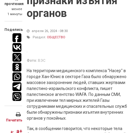
признаки изъятия
прочтения
менее
органов
1 минуты
Поделись
апреля 26, 2024 - 08:30
Раздел:
ОБЩЕСТВО
Фото:
ВЭС
На территории медицинского комплекса "Насер" в
городе Хан-Юнис в секторе Газа было обнаружено
массовое захоронение людей, ставших жертвами
палестино-израильского конфликта, пишет
палестинское агентство WAFA. По данным СМИ,
при извлечении тел мирных жителей Газы
сотрудниками медицинских и спасательных служб
были обнаружены признаки изъятия внутренних
органов у покойных.
Печатать
Так, в сообщении говорится, что некоторые тела
a+
a-