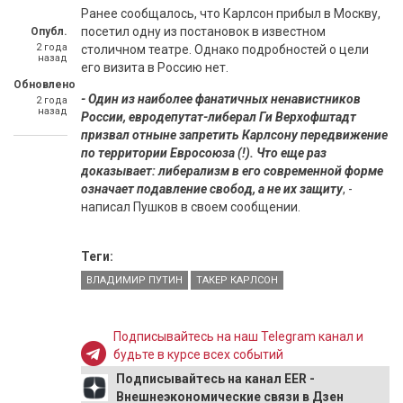
Ранее сообщалось, что Карлсон прибыл в Москву,
посетил одну из постановок в известном
Опубл.
2 года
столичном театре. Однако подробностей о цели
назад
его визита в Россию нет.
Обновлено
- Один из наиболее фанатичных ненавистников
2 года
назад
России, евродепутат-либерал Ги Верхофштадт
призвал отныне запретить Карлсону передвижение
по территории Евросоюза (!). Что еще раз
доказывает: либерализм в его современной форме
означает подавление свобод, а не их защиту
, -
написал Пушков в своем сообщении.
Теги:
ВЛАДИМИР ПУТИН
ТАКЕР КАРЛСОН
Подписывайтесь на наш Telegram канал и
будьте в курсе всех событий
Подписывайтесь на канал EER -
Внешнеэкономические связи в Дзен