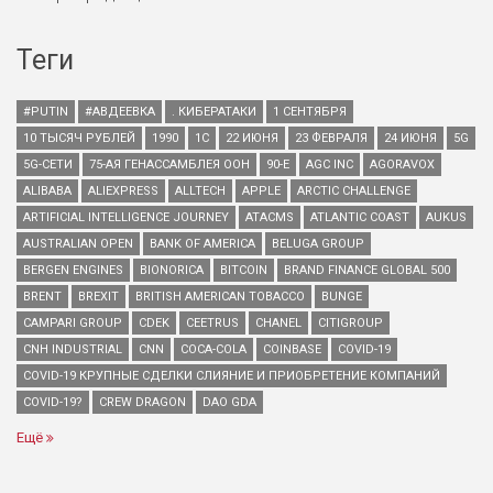
Теги
#PUTIN
#АВДЕЕВКА
. КИБЕРАТАКИ
1 СЕНТЯБРЯ
10 ТЫСЯЧ РУБЛЕЙ
1990
1С
22 ИЮНЯ
23 ФЕВРАЛЯ
24 ИЮНЯ
5G
5G-СЕТИ
75-АЯ ГЕНАССАМБЛЕЯ ООН
90-Е
AGC INC
AGORAVOX
ALIBABA
ALIEXPRESS
ALLTECH
APPLE
ARCTIC CHALLENGE
ARTIFICIAL INTELLIGENCE JOURNEY
ATACMS
ATLANTIC COAST
AUKUS
AUSTRALIAN OPEN
BANK OF AMERICA
BELUGA GROUP
BERGEN ENGINES
BIONORICA
BITCOIN
BRAND FINANCE GLOBAL 500
BRENT
BREXIT
BRITISH AMERICAN TOBACCO
BUNGE
CAMPARI GROUP
CDEK
CEETRUS
CHANEL
CITIGROUP
CNH INDUSTRIAL
CNN
COCA-COLA
COINBASE
COVID-19
COVID-19 КРУПНЫЕ СДЕЛКИ СЛИЯНИЕ И ПРИОБРЕТЕНИЕ КОМПАНИЙ
COVID-19?
CREW DRAGON
DAO GDA
Ещё