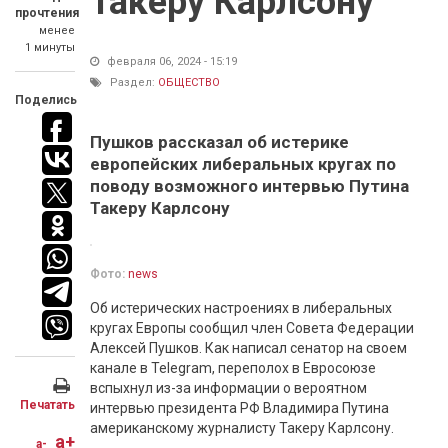
Такеру Карлсону
прочтения
менее
1 минуты
февраля 06, 2024 - 15:19
Раздел:
ОБЩЕСТВО
Поделись
Пушков рассказал об истерике
европейских либеральных кругах по
поводу возможного интервью Путина
Такеру Карлсону
Фото:
news
Об истерических настроениях в либеральных
кругах Европы сообщил член Совета Федерации
Алексей Пушков. Как написал сенатор на своем
канале в Telegram, переполох в Евросоюзе
вспыхнул из-за информации о вероятном
Печатать
интервью президента РФ Владимира Путина
американскому журналисту Такеру Карлсону.
a+
a-