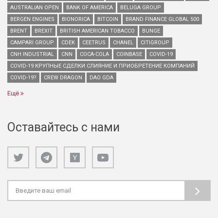
AUSTRALIAN OPEN
BANK OF AMERICA
BELUGA GROUP
BERGEN ENGINES
BIONORICA
BITCOIN
BRAND FINANCE GLOBAL 500
BRENT
BREXIT
BRITISH AMERICAN TOBACCO
BUNGE
CAMPARI GROUP
CDEK
CEETRUS
CHANEL
CITIGROUP
CNH INDUSTRIAL
CNN
COCA-COLA
COINBASE
COVID-19
COVID-19 КРУПНЫЕ СДЕЛКИ СЛИЯНИЕ И ПРИОБРЕТЕНИЕ КОМПАНИЙ
COVID-19?
CREW DRAGON
DAO GDA
Ещё
Оставайтесь с нами