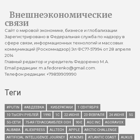
Внешнеэкономические
связи
Сайт о мировой экономике, бизнесе и глобализации
Зарегистрировано в Федеральная служба по надзору в
сфере связи, информационных технологий и массовых
коммуникаций (Роскомнадзор) Эл ФС77-57994 от 28 апреля
2014
Главный редактор и учредитель Федоренко М.А.
Email редакции: m.a.fedorenko@gmail.com.
Телефон редакции: +79859909990
Теги
#PUTIN
#АВДЕЕВКА
. КИБЕРАТАКИ
1 СЕНТЯБРЯ
10 ТЫСЯЧ РУБЛЕЙ
1990
1С
22 ИЮНЯ
23 ФЕВРАЛЯ
24 ИЮНЯ
5G
5G-СЕТИ
75-АЯ ГЕНАССАМБЛЕЯ ООН
90-Е
AGC INC
AGORAVOX
ALIBABA
ALIEXPRESS
ALLTECH
APPLE
ARCTIC CHALLENGE
ARTIFICIAL INTELLIGENCE JOURNEY
ATACMS
ATLANTIC COAST
AUKUS