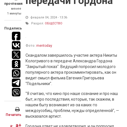
передачи Гордона
прочтения
менее
1 минуты
февраля 04, 2024 - 13:36
Раздел:
ОБЩЕСТВО
Поделись
Фото:
mentoday
Скандалом завершилось участие актера Никиты
Кологривого в передаче Александра Гордона
"Закрытый показ". Ведущий попросил молодого
популярного актера прокомментировать, как он
видит смысл фильма Евгения Григорьева
"Подельники".
"Я считаю, что кино про наше сознание и про наш
быт, и про последствия, которые, так скажем, в
нашем быту возникают из-за каких-то
междоусобиц, проблем, нужды определенной", —
Печатать
высказался артист.
a+
a-
Гордона ответ не удовлетворил, и он попросил