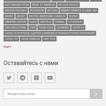
AUSTRALIAN OPEN
BANK OF AMERICA
BELUGA GROUP
BERGEN ENGINES
BIONORICA
BITCOIN
BRAND FINANCE GLOBAL 500
BRENT
BREXIT
BRITISH AMERICAN TOBACCO
BUNGE
CAMPARI GROUP
CDEK
CEETRUS
CHANEL
CITIGROUP
CNH INDUSTRIAL
CNN
COCA-COLA
COINBASE
COVID-19
COVID-19 КРУПНЫЕ СДЕЛКИ СЛИЯНИЕ И ПРИОБРЕТЕНИЕ КОМПАНИЙ
COVID-19?
CREW DRAGON
DAO GDA
Ещё
Оставайтесь с нами