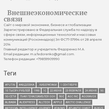
Внешнеэкономические
связи
Сайт о мировой экономике, бизнесе и глобализации
Зарегистрировано в Федеральная служба по надзору в
сфере связи, информационных технологий и массовых
коммуникаций (Роскомнадзор) Эл ФС77-57994 от 28 апреля
2014
Главный редактор и учредитель Федоренко М.А.
Email редакции: m.a.fedorenko@gmail.com.
Телефон редакции: +79859909990
Теги
#PUTIN
#АВДЕЕВКА
. КИБЕРАТАКИ
1 СЕНТЯБРЯ
10 ТЫСЯЧ РУБЛЕЙ
1990
1С
22 ИЮНЯ
23 ФЕВРАЛЯ
24 ИЮНЯ
5G
5G-СЕТИ
75-АЯ ГЕНАССАМБЛЕЯ ООН
90-Е
AGC INC
AGORAVOX
ALIBABA
ALIEXPRESS
ALLTECH
APPLE
ARCTIC CHALLENGE
ARTIFICIAL INTELLIGENCE JOURNEY
ATACMS
ATLANTIC COAST
AUKUS