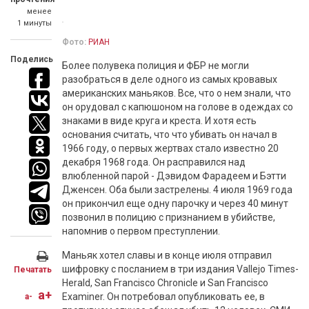
менее
1 минуты
Фото:
РИАН
Поделись
Более полувека полиция и ФБР не могли
разобраться в деле одного из самых кровавых
американских маньяков. Все, что о нем знали, что
он орудовал с капюшоном на голове в одеждах со
знаками в виде круга и креста. И хотя есть
основания считать, что что убивать он начал в
1966 году, о первых жертвах стало известно 20
декабря 1968 года. Он расправился над
влюбленной парой - Дэвидом Фарадеем и Бэтти
Дженсен. Оба были застрелены. 4 июля 1969 года
он прикончил еще одну парочку и через 40 минут
позвонил в полицию с признанием в убийстве,
напомнив о первом преступлении.
Маньяк хотел славы и в конце июля отправил
шифровку с посланием в три издания Vallejo Times-
Печатать
Herald, San Francisco Chronicle и San Francisco
a+
Examiner. Он потребовал опубликовать ее, в
a-