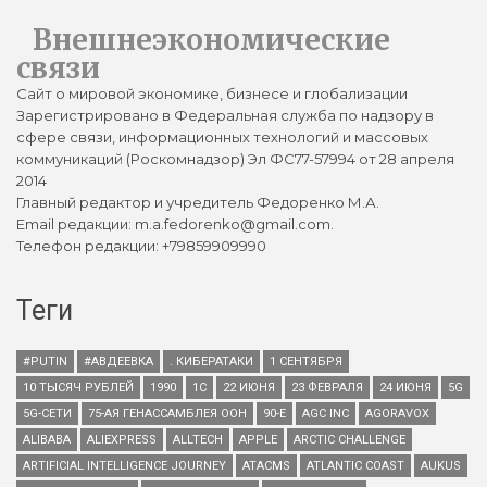
Внешнеэкономические
связи
Сайт о мировой экономике, бизнесе и глобализации
Зарегистрировано в Федеральная служба по надзору в
сфере связи, информационных технологий и массовых
коммуникаций (Роскомнадзор) Эл ФС77-57994 от 28 апреля
2014
Главный редактор и учредитель Федоренко М.А.
Email редакции: m.a.fedorenko@gmail.com.
Телефон редакции: +79859909990
Теги
#PUTIN
#АВДЕЕВКА
. КИБЕРАТАКИ
1 СЕНТЯБРЯ
10 ТЫСЯЧ РУБЛЕЙ
1990
1С
22 ИЮНЯ
23 ФЕВРАЛЯ
24 ИЮНЯ
5G
5G-СЕТИ
75-АЯ ГЕНАССАМБЛЕЯ ООН
90-Е
AGC INC
AGORAVOX
ALIBABA
ALIEXPRESS
ALLTECH
APPLE
ARCTIC CHALLENGE
ARTIFICIAL INTELLIGENCE JOURNEY
ATACMS
ATLANTIC COAST
AUKUS