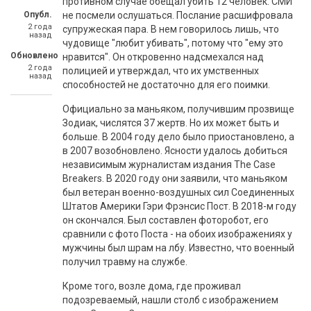
противном случае обещал убить 12 человек. СМИ
Опубл.
не посмели ослушаться. Послание расшифровала
2 года
супружеская пара. В нем говорилось лишь, что
назад
чудовище "любит убивать", потому что "ему это
Обновлено
нравится". Он откровенно надсмехался над
2 года
полицией и утверждал, что их умственных
назад
способностей не достаточно для его поимки.
Официально за маньяком, получившим прозвище
Зодиак, числятся 37 жертв. Но их может быть и
больше. В 2004 году дело было приостановлено, а
в 2007 возобновлено. Ясности удалось добиться
независимым журналистам издания The Case
Breakers. В 2020 году они заявили, что маньяком
был ветеран военно-воздушных сил Соединенных
Штатов Америки Гэри Фрэнсис Пост. В 2018-м году
он скончался. Был составлен фоторобот, его
сравнили с фото Поста - на обоих изображениях у
мужчины был шрам на лбу. Известно, что военный
получил травму на службе.
Кроме того, возле дома, где проживал
подозреваемый, нашли столб с изображением