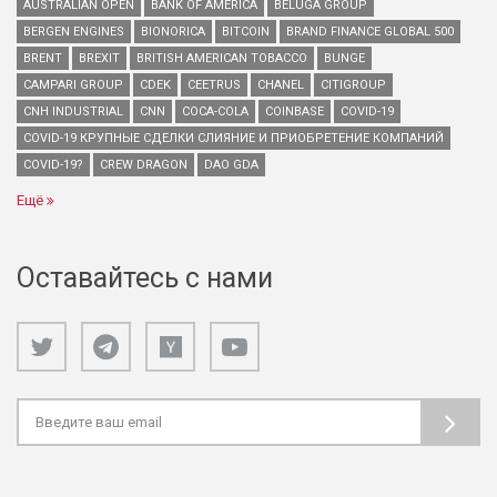
AUSTRALIAN OPEN
BANK OF AMERICA
BELUGA GROUP
BERGEN ENGINES
BIONORICA
BITCOIN
BRAND FINANCE GLOBAL 500
BRENT
BREXIT
BRITISH AMERICAN TOBACCO
BUNGE
CAMPARI GROUP
CDEK
CEETRUS
CHANEL
CITIGROUP
CNH INDUSTRIAL
CNN
COCA-COLA
COINBASE
COVID-19
COVID-19 КРУПНЫЕ СДЕЛКИ СЛИЯНИЕ И ПРИОБРЕТЕНИЕ КОМПАНИЙ
COVID-19?
CREW DRAGON
DAO GDA
Ещё
Оставайтесь с нами