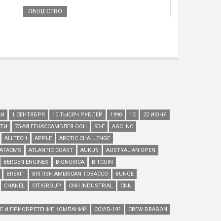
ОБЩЕСТВО
КИ
1 СЕНТЯБРЯ
10 ТЫСЯЧ РУБЛЕЙ
1990
1С
22 ИЮНЯ
ЕТИ
75-АЯ ГЕНАССАМБЛЕЯ ООН
90-Е
AGC INC
ALLTECH
APPLE
ARCTIC CHALLENGE
ATACMS
ATLANTIC COAST
AUKUS
AUSTRALIAN OPEN
BERGEN ENGINES
BIONORICA
BITCOIN
BREXIT
BRITISH AMERICAN TOBACCO
BUNGE
CHANEL
CITIGROUP
CNH INDUSTRIAL
CNN
ИЕ И ПРИОБРЕТЕНИЕ КОМПАНИЙ
COVID-19?
CREW DRAGON