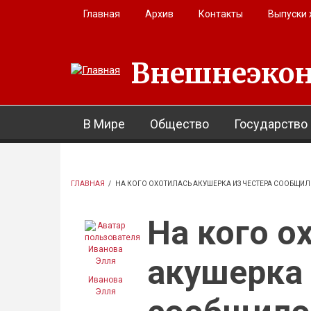
Перейти к основному содержанию
Главная
Архив
Контакты
Выпуски
Внешнеэкон
В Мире
Общество
Государство
ГЛАВНАЯ
/
НА КОГО ОХОТИЛАСЬ АКУШЕРКА ИЗ ЧЕСТЕРА СООБЩИЛ
На кого о
акушерка 
Иванова
Элля