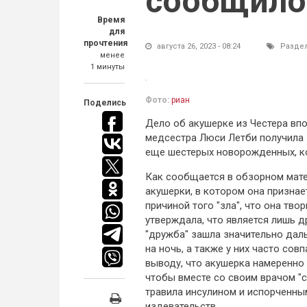
сообщило
Время
для
прочтения
августа 26, 2023 - 08:24
Разде
менее
1 минуты
Фото:
риан
Поделись
Дело об акушерке из Честера впо
медсестра Люси Летби получила 
еще шестерых новорожденных, ко
Как сообщается в обзорном мат
акушерки, в котором она признае
причиной того "зла", что она тво
утверждала, что является лишь д
"дружба" зашла значительно дал
на ночь, а также у них часто сов
выводу, что акушерка намеренно
чтобы вместе со своим врачом "
травила инсулином и испорченны
издевательств.