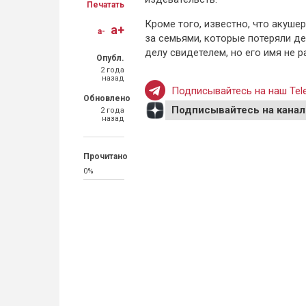
Печатать
Кроме того, известно, что акуше
a+
a-
за семьями, которые потеряли д
делу свидетелем, но его имя не 
Опубл.
2 года
назад
Подписывайтесь на наш Tele
Обновлено
Подписывайтесь на канал
2 года
назад
Прочитано
0%