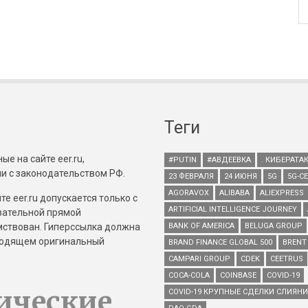
Теги
е на сайте eer.ru,
#PUTIN
#АВДЕЕВКА
. КИБЕРАТА
и с законодательством РФ.
23 ФЕВРАЛЯ
24 ИЮНЯ
5G
5G-С
AGORAVOX
ALIBABA
ALIEXPRESS
е eer.ru допускается только с
ARTIFICIAL INTELLIGENCE JOURNEY
зательной прямой
имствован. Гиперссылка должна
BANK OF AMERICA
BELUGA GROUP
зводящем оригинальный
BRAND FINANCE GLOBAL 500
BRENT
CAMPARI GROUP
CDEK
CEETRUS
COCA-COLA
COINBASE
COVID-19
ические
COVID-19 КРУПНЫЕ СДЕЛКИ СЛИЯН