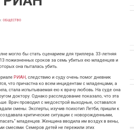
 РИАН
л:
ОБЩЕСТВО
лне могло бы стать сценарием для триллера. 33-летняя
13 пожизненных сроков за семь убитых ею младенцев и
торых она пыталась убить.
ериале
РИАН
, следствию и суду очень помог дневник
тся, что причастна ко всем инцидентам с младенцами, а
рила, стала испытываемая ею к врачу любовь. На суде она
ругом доктору. Однако расследование показало, что эта
ьше. Врач проводил с медсестрой выходные, оставался
падали смены. Эксперты, изучив психотип Летби, пришли к
 создавала критические ситуации с новорожденными,
спасать" младенцев. Женщина вводила им воздух в вены,
ми смесями. Семеров детей не пережили этих