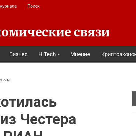
 журнала
Поиск
омические связи
Бизнес
HiTech
Мнение
Криптоэконо
О РИАН
хотилась
из Честера