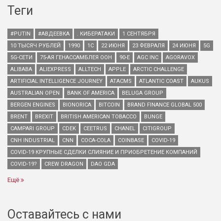
Теги
#PUTIN
#АВДЕЕВКА
. КИБЕРАТАКИ
1 СЕНТЯБРЯ
10 ТЫСЯЧ РУБЛЕЙ
1990
1С
22 ИЮНЯ
23 ФЕВРАЛЯ
24 ИЮНЯ
5G
5G-СЕТИ
75-АЯ ГЕНАССАМБЛЕЯ ООН
90-Е
AGC INC
AGORAVOX
ALIBABA
ALIEXPRESS
ALLTECH
APPLE
ARCTIC CHALLENGE
ARTIFICIAL INTELLIGENCE JOURNEY
ATACMS
ATLANTIC COAST
AUKUS
AUSTRALIAN OPEN
BANK OF AMERICA
BELUGA GROUP
BERGEN ENGINES
BIONORICA
BITCOIN
BRAND FINANCE GLOBAL 500
BRENT
BREXIT
BRITISH AMERICAN TOBACCO
BUNGE
CAMPARI GROUP
CDEK
CEETRUS
CHANEL
CITIGROUP
CNH INDUSTRIAL
CNN
COCA-COLA
COINBASE
COVID-19
COVID-19 КРУПНЫЕ СДЕЛКИ СЛИЯНИЕ И ПРИОБРЕТЕНИЕ КОМПАНИЙ
COVID-19?
CREW DRAGON
DAO GDA
Ещё
Оставайтесь с нами