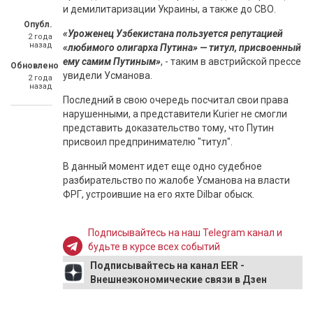
и демилитаризации Украины, а также до СВО.
Опубл.
«Уроженец Узбекистана пользуется репутацией
2 года
назад
«любимого олигарха Путина» — титул, присвоенный
ему самим Путиным»
, - таким в австрийской прессе
Обновлено
увидели Усманова.
2 года
назад
Последний в свою очередь посчитал свои права
нарушенными, а представители Kurier не смогли
представить доказательство тому, что Путин
присвоил предпринимателю "титул".
В данный момент идет еще одно судебное
разбирательство по жалобе Усманова на власти
ФРГ, устроившие на его яхте Dilbar обыск.
Подписывайтесь на наш Telegram канал и
будьте в курсе всех событий
Подписывайтесь на канал EER -
Внешнеэкономические связи в Дзен