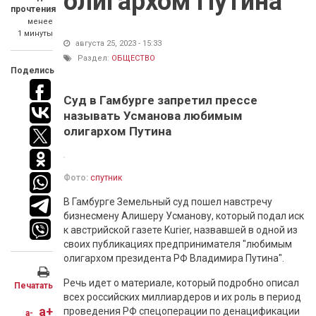
олигархом Путина
прочтения
менее
1 минуты
августа 25, 2023 - 15:33
Раздел:
ОБЩЕСТВО
Поделись
Суд в Гамбурге запретил прессе
называть Усманова любимым
олигархом Путина
Фото:
спутник
В Гамбурге Земельный суд пошел навстречу
бизнесмену Алишеру Усманову, который подал иск
к австрийской газете Kurier, назвавшей в одной из
своих публикациях предпринимателя "любимым
олигархом президента РФ Владимира Путина".
Речь идет о материале, который подробно описал
Печатать
всех российских миллиардеров и их роль в период
a+
проведения РФ спецоперации по денацификации
a-