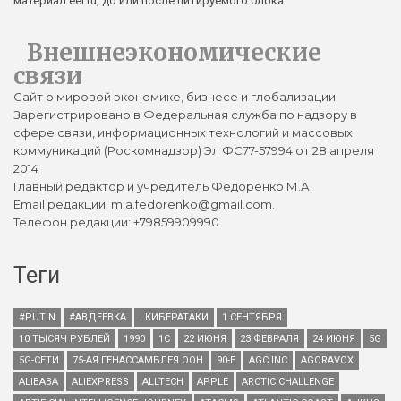
материал eer.ru, до или после цитируемого блока.
Внешнеэкономические
связи
Сайт о мировой экономике, бизнесе и глобализации
Зарегистрировано в Федеральная служба по надзору в
сфере связи, информационных технологий и массовых
коммуникаций (Роскомнадзор) Эл ФС77-57994 от 28 апреля
2014
Главный редактор и учредитель Федоренко М.А.
Email редакции: m.a.fedorenko@gmail.com.
Телефон редакции: +79859909990
Теги
#PUTIN
#АВДЕЕВКА
. КИБЕРАТАКИ
1 СЕНТЯБРЯ
10 ТЫСЯЧ РУБЛЕЙ
1990
1С
22 ИЮНЯ
23 ФЕВРАЛЯ
24 ИЮНЯ
5G
5G-СЕТИ
75-АЯ ГЕНАССАМБЛЕЯ ООН
90-Е
AGC INC
AGORAVOX
ALIBABA
ALIEXPRESS
ALLTECH
APPLE
ARCTIC CHALLENGE