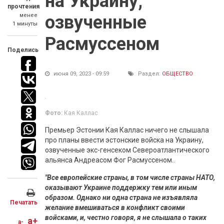
на Украину,
прочтения
менее
озвученные
1 минуты
Расмуссеном
Поделись
июня 09, 2023 - 09:59
Раздел:
ОБЩЕСТВО
Фото:
Кая Каллас
Премьер Эстонии Кая Каллас ничего не слышала
про планы ввести эстонские войска на Украину,
озвученные экс-генсеком Североатлантического
альянса Андреасом Фог Расмуссеном..
"Все европейские страны, в том числе страны НАТО,
оказывают Украине поддержку тем или иным
образом. Однако ни одна страна не изъявляла
Печатать
желание вмешиваться в конфликт своими
войсками, и, честно говоря, я не слышала о таких
a+
a-