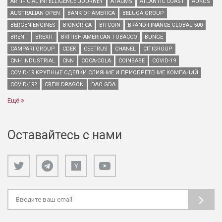
ARTIFICIAL INTELLIGENCE JOURNEY
ATACMS
ATLANTIC COAST
AUKUS
AUSTRALIAN OPEN
BANK OF AMERICA
BELUGA GROUP
BERGEN ENGINES
BIONORICA
BITCOIN
BRAND FINANCE GLOBAL 500
BRENT
BREXIT
BRITISH AMERICAN TOBACCO
BUNGE
CAMPARI GROUP
CDEK
CEETRUS
CHANEL
CITIGROUP
CNH INDUSTRIAL
CNN
COCA-COLA
COINBASE
COVID-19
COVID-19 КРУПНЫЕ СДЕЛКИ СЛИЯНИЕ И ПРИОБРЕТЕНИЕ КОМПАНИЙ
COVID-19?
CREW DRAGON
DAO GDA
Ещё
Оставайтесь с нами