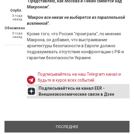
"Представляю, как Москва и Пекин смеются над
Макроном".
Опубл.
3 года
"Макрон все никак не выберется из параллельной
назад
вселенной".
Обновлено
3 года
Кроме того, что Россия "проиграла", по мнению
назад
Макрона, он добавил, что выстраивание
архитектуры безопасности в Европе должно
подразумевать отсутствие конфронтации с РФ и
гарантии безопасности Украине.
Подписывайтесь на наш Telegram канал и
будьте в курсе всех событий
Подписывайтесь на канал EER -
Внешнеэкономические связи в Дзен
ПОСЛЕДНЕЕ
(АКТИВНАЯ ВКЛАДКА)