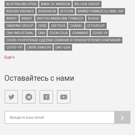
AUSTRALIAN OPEN
BANK OF AMERICA
BELUGA GROUP
BERGEN ENGINES
BIONORICA
BITCOIN
BRAND FINANCE GLOBAL 500
BRENT
BREXIT
BRITISH AMERICAN TOBACCO
BUNGE
CAMPARI GROUP
CDEK
CEETRUS
CHANEL
CITIGROUP
CNH INDUSTRIAL
CNN
COCA-COLA
COINBASE
COVID-19
COVID-19 КРУПНЫЕ СДЕЛКИ СЛИЯНИЕ И ПРИОБРЕТЕНИЕ КОМПАНИЙ
COVID-19?
CREW DRAGON
DAO GDA
Ещё
Оставайтесь с нами