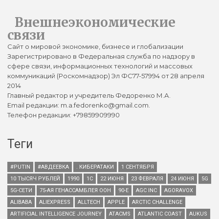
Внешнеэкономические
связи
Сайт о мировой экономике, бизнесе и глобализации
Зарегистрировано в Федеральная служба по надзору в
сфере связи, информационных технологий и массовых
коммуникаций (Роскомнадзор) Эл ФС77-57994 от 28 апреля
2014
Главный редактор и учредитель Федоренко М.А.
Email редакции: m.a.fedorenko@gmail.com.
Телефон редакции: +79859909990
Теги
#PUTIN
#АВДЕЕВКА
. КИБЕРАТАКИ
1 СЕНТЯБРЯ
10 ТЫСЯЧ РУБЛЕЙ
1990
1С
22 ИЮНЯ
23 ФЕВРАЛЯ
24 ИЮНЯ
5G
5G-СЕТИ
75-АЯ ГЕНАССАМБЛЕЯ ООН
90-Е
AGC INC
AGORAVOX
ALIBABA
ALIEXPRESS
ALLTECH
APPLE
ARCTIC CHALLENGE
ARTIFICIAL INTELLIGENCE JOURNEY
ATACMS
ATLANTIC COAST
AUKUS