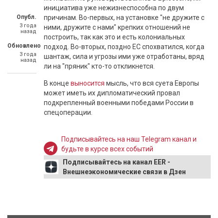
инициатива уже нежизнеспособна по двум
Опубл.
причинам. Во-первых, на установке "не дружите с
3 года
ними, дружите с нами" крепких отношений не
назад
построить, так как это и есть колониальных
Обновлено
подход. Во-вторых, поздно ЕС спохватился, когда
3 года
шантаж, сила и угрозы ими уже отработаны, вряд
назад
ли на "пряник" кто-то откликнется.
В конце
выносится
мысль, что вся суета Европы
может иметь их дипломатический провал
подкрепленный военными победами России в
спецоперации.
Подписывайтесь на наш Telegram канал и
будьте в курсе всех событий
Подписывайтесь на канал EER -
Внешнеэкономические связи в Дзен