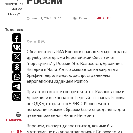
России
прочтения
менее
1 минуты
мая 01, 2023 - 09:11
Раздел:
ОБЩЕСТВО
Поделись
Фото:
ВЭС
Обозреватель РИА Новости назвал четыре страны,
дружбу с которыми Европейский Союз хочет
"перекупить" у России. Это Казахстан, Бразилия,
Нигерия и Чили. Автор ссылается на закрытый
брифинг евролидеров, распространенных
европейским изданием Politico.
При этом в статье говорится, что с Казахстаном и
Бразилией все понятно. Первый - союзник России
по ОДКБ, вторая - по БРИКС. И совсем нет
понимания, каким образом были определены для
целенаправления Чили и Нигерия.
Печатать
Впрочем, эксперт делает вывод, какими бы
a+
мотивами не руководствовались в Брюсселе, их
a-