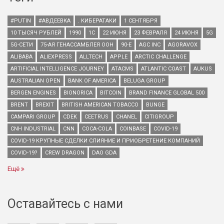
#PUTIN
#АВДЕЕВКА
. КИБЕРАТАКИ
1 СЕНТЯБРЯ
10 ТЫСЯЧ РУБЛЕЙ
1990
1С
22 ИЮНЯ
23 ФЕВРАЛЯ
24 ИЮНЯ
5G
5G-СЕТИ
75-АЯ ГЕНАССАМБЛЕЯ ООН
90-Е
AGC INC
AGORAVOX
ALIBABA
ALIEXPRESS
ALLTECH
APPLE
ARCTIC CHALLENGE
ARTIFICIAL INTELLIGENCE JOURNEY
ATACMS
ATLANTIC COAST
AUKUS
AUSTRALIAN OPEN
BANK OF AMERICA
BELUGA GROUP
BERGEN ENGINES
BIONORICA
BITCOIN
BRAND FINANCE GLOBAL 500
BRENT
BREXIT
BRITISH AMERICAN TOBACCO
BUNGE
CAMPARI GROUP
CDEK
CEETRUS
CHANEL
CITIGROUP
CNH INDUSTRIAL
CNN
COCA-COLA
COINBASE
COVID-19
COVID-19 КРУПНЫЕ СДЕЛКИ СЛИЯНИЕ И ПРИОБРЕТЕНИЕ КОМПАНИЙ
COVID-19?
CREW DRAGON
DAO GDA
Ещё
Оставайтесь с нами