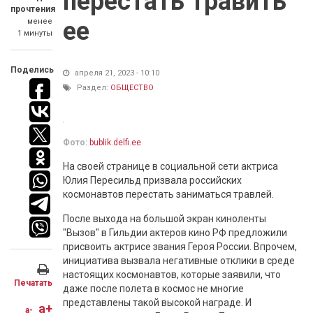
перестать травить
прочтения
менее
ее
1 минуты
Поделись
апреля 21, 2023 - 10:10
Раздел:
ОБЩЕСТВО
Фото:
bublik.delfi.ee
На своей странице в социальной сети актриса
Юлия Пересильд призвала российских
космонавтов перестать заниматься травлей.
После выхода на большой экран киноленты
"Вызов" в Гильдии актеров кино РФ предложили
присвоить актрисе звания Героя России. Впрочем,
инициатива вызвала негативные отклики в среде
настоящих космонавтов, которые заявили, что
Печатать
даже после полета в космос не многие
представлены такой высокой награде. И
a+
a-