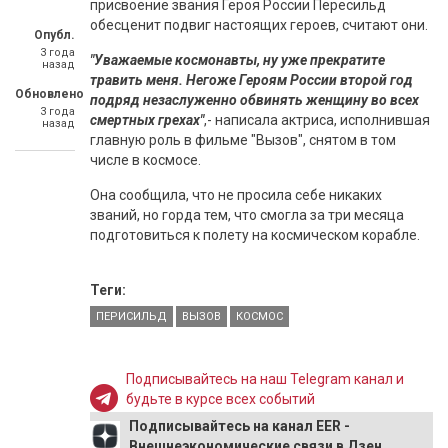
присвоение звания Героя России Пересильд
обесценит подвиг настоящих героев, считают они.
Опубл.
3 года
"Уважаемые космонавты, ну уже прекратите
назад
травить меня. Негоже Героям России второй год
Обновлено
подряд незаслуженно обвинять женщину во всех
3 года
смертных грехах"
,- написала актриса, исполнившая
назад
главную роль в фильме "Вызов", снятом в том
числе в космосе.
Она сообщила, что не просила себе никаких
званий, но горда тем, что смогла за три месяца
подготовиться к полету на космическом корабле.
Теги:
ПЕРИСИЛЬД
ВЫЗОВ
КОСМОС
Подписывайтесь на наш Telegram канал и
будьте в курсе всех событий
Подписывайтесь на канал EER -
Внешнеэкономические связи в Дзен