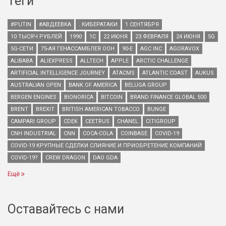
Теги
#PUTIN
#АВДЕЕВКА
. КИБЕРАТАКИ
1 СЕНТЯБРЯ
10 ТЫСЯЧ РУБЛЕЙ
1990
1С
22 ИЮНЯ
23 ФЕВРАЛЯ
24 ИЮНЯ
5G
5G-СЕТИ
75-АЯ ГЕНАССАМБЛЕЯ ООН
90-Е
AGC INC
AGORAVOX
ALIBABA
ALIEXPRESS
ALLTECH
APPLE
ARCTIC CHALLENGE
ARTIFICIAL INTELLIGENCE JOURNEY
ATACMS
ATLANTIC COAST
AUKUS
AUSTRALIAN OPEN
BANK OF AMERICA
BELUGA GROUP
BERGEN ENGINES
BIONORICA
BITCOIN
BRAND FINANCE GLOBAL 500
BRENT
BREXIT
BRITISH AMERICAN TOBACCO
BUNGE
CAMPARI GROUP
CDEK
CEETRUS
CHANEL
CITIGROUP
CNH INDUSTRIAL
CNN
COCA-COLA
COINBASE
COVID-19
COVID-19 КРУПНЫЕ СДЕЛКИ СЛИЯНИЕ И ПРИОБРЕТЕНИЕ КОМПАНИЙ
COVID-19?
CREW DRAGON
DAO GDA
Ещё
Оставайтесь с нами