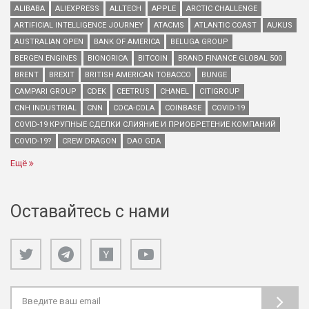
ALIBABA
ALIEXPRESS
ALLTECH
APPLE
ARCTIC CHALLENGE
ARTIFICIAL INTELLIGENCE JOURNEY
ATACMS
ATLANTIC COAST
AUKUS
AUSTRALIAN OPEN
BANK OF AMERICA
BELUGA GROUP
BERGEN ENGINES
BIONORICA
BITCOIN
BRAND FINANCE GLOBAL 500
BRENT
BREXIT
BRITISH AMERICAN TOBACCO
BUNGE
CAMPARI GROUP
CDEK
CEETRUS
CHANEL
CITIGROUP
CNH INDUSTRIAL
CNN
COCA-COLA
COINBASE
COVID-19
COVID-19 КРУПНЫЕ СДЕЛКИ СЛИЯНИЕ И ПРИОБРЕТЕНИЕ КОМПАНИЙ
COVID-19?
CREW DRAGON
DAO GDA
Ещё
Оставайтесь с нами