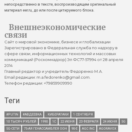
непосредственно в тексте, воспроизводящем оригинальный
материал eer.ru, до или после цитируемого блока.
Внешнеэкономические
связи
Сайт о мировой экономике, бизнесе и глобализации
Зарегистрировано в Федеральная служба по надзору в
сфере связи, информационных технологий и массовых
коммуникаций (Роскомнадзор) Эл ФС77-57994 от 28 апреля
2014
Главный редактор и учредитель Федоренко М.А.
Email редакции: m.a.fedorenko@gmail.com.
Телефон редакции: +79859909990
Теги
#PUTIN
#АВДЕЕВКА
. КИБЕРАТАКИ
1 СЕНТЯБРЯ
10 ТЫСЯЧ РУБЛЕЙ
1990
1С
22 ИЮНЯ
23 ФЕВРАЛЯ
24 ИЮНЯ
5G
5G-СЕТИ
75-АЯ ГЕНАССАМБЛЕЯ ООН
90-Е
AGC INC
AGORAVOX