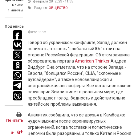
февраля 28, 2023 - 11:35
менее
Раздел:
ОБЩЕСТВО
1 минуты
Поделись
Фото:
вэс
Говоря об украинском конфликте, Запад должен
понимать, что весь "глобальный Юг" стоит на
стороне Российской Федерации. Об этом заявила
обозреватель портала
American Thinker
Андреа
Видбург. Она отметила, что на стороне Запада -
Европа, "боящаяся России", США, "склонные к
аутсайдерам", а также новозеландская и
австралийская англосферы. Все остальное южное
полушарие Земли живет в реальном мире, где
преобладают голод, бедность и действительно
житейские проблемы выживания.
Аналитик сообщила, что ее друзья в Камбодже
Печатать
чудом выжили после коронавирусных
ограничений, когда поставки и логистические
a+
a-
цепочки были разорваны, и только Китая и Россия