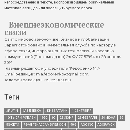
непосредственно в тексте, воспроизводящем оригинальный
материал eer.ru, до или после цитируемого блока.
Внешнеэкономические
связи
Сайт о мировой экономике, бизнесе и глобализации
Зарегистрировано в Федеральная служба по надзору в
сфере связи, информационных технологий и массовых
коммуникаций (Роскомнадзор) Эл ФС77-57994 от 28 апреля
2014
Главный редактор и учредитель Федоренко М.А.
Email редакции: m.a.fedorenko@gmail.com.
Телефон редакции: +79859909990
Теги
#PUTIN
#АВДЕЕВКА
. КИБЕРАТАКИ
1 СЕНТЯБРЯ
10 ТЫСЯЧ РУБЛЕЙ
1990
1С
22 ИЮНЯ
23 ФЕВРАЛЯ
24 ИЮНЯ
5G
5G-СЕТИ
75-АЯ ГЕНАССАМБЛЕЯ ООН
90-Е
AGC INC
AGORAVOX