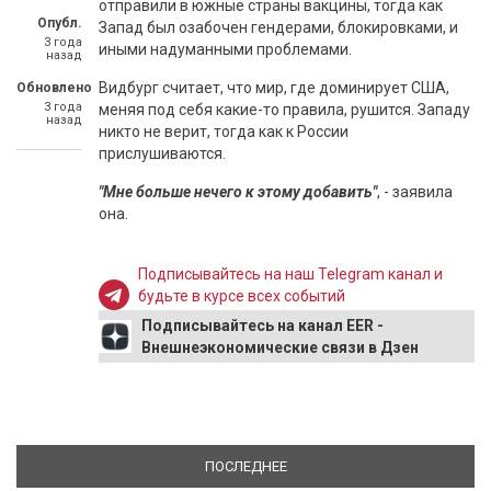
отправили в южные страны вакцины, тогда как
Опубл.
Запад был озабочен гендерами, блокировками, и
3 года
иными надуманными проблемами.
назад
Видбург считает, что мир, где доминирует США,
Обновлено
3 года
меняя под себя какие-то правила, рушится. Западу
назад
никто не верит, тогда как к России
прислушиваются.
"Мне больше нечего к этому добавить"
, - заявила
она.
Подписывайтесь на наш Telegram канал и
будьте в курсе всех событий
Подписывайтесь на канал EER -
Внешнеэкономические связи в Дзен
ПОСЛЕДНЕЕ
(АКТИВНАЯ ВКЛАДКА)