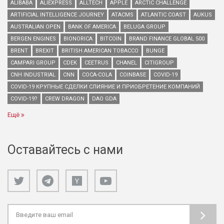
ALIBABA
ALIEXPRESS
ALLTECH
APPLE
ARCTIC CHALLENGE
ARTIFICIAL INTELLIGENCE JOURNEY
ATACMS
ATLANTIC COAST
AUKUS
AUSTRALIAN OPEN
BANK OF AMERICA
BELUGA GROUP
BERGEN ENGINES
BIONORICA
BITCOIN
BRAND FINANCE GLOBAL 500
BRENT
BREXIT
BRITISH AMERICAN TOBACCO
BUNGE
CAMPARI GROUP
CDEK
CEETRUS
CHANEL
CITIGROUP
CNH INDUSTRIAL
CNN
COCA-COLA
COINBASE
COVID-19
COVID-19 КРУПНЫЕ СДЕЛКИ СЛИЯНИЕ И ПРИОБРЕТЕНИЕ КОМПАНИЙ
COVID-19?
CREW DRAGON
DAO GDA
Ещё
Оставайтесь с нами