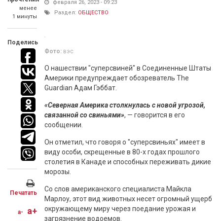
февраля 26, 2023 - 09:23
менее
Раздел:
ОБЩЕСТВО
1 минуты
Поделись
Фото:
вэс
О нашествии "суперсвиней" в Соединенные Штаты
Америки предупреждает обозреватель The
Guardian Адам Гэббат.
«Северная Америка столкнулась с новой угрозой,
связанной со свиньями»
, — говорится в его
сообщении.
Он отметил, что говоря о "суперсвиньях" имеет в
виду особи, скрещенные в 80-х годах прошлого
столетия в Канаде и способных переживать дикие
морозы.
Со слов американского специалиста Майкла
Печатать
Марлоу, этот вид животных несет огромный ущерб
окружающему миру через поедание урожая и
a+
a-
загрязнение водоемов.