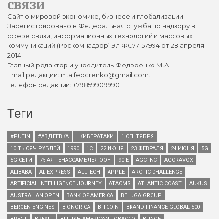
связи
Сайт о мировой экономике, бизнесе и глобализации
Зарегистрировано в Федеральная служба по надзору в
сфере связи, информационных технологий и массовых
коммуникаций (Роскомнадзор) Эл ФС77-57994 от 28 апреля
2014
Главный редактор и учредитель Федоренко М.А.
Email редакции: m.a.fedorenko@gmail.com.
Телефон редакции: +79859909990
Теги
#PUTIN
#АВДЕЕВКА
. КИБЕРАТАКИ
1 СЕНТЯБРЯ
10 ТЫСЯЧ РУБЛЕЙ
1990
1С
22 ИЮНЯ
23 ФЕВРАЛЯ
24 ИЮНЯ
5G
5G-СЕТИ
75-АЯ ГЕНАССАМБЛЕЯ ООН
90-Е
AGC INC
AGORAVOX
ALIBABA
ALIEXPRESS
ALLTECH
APPLE
ARCTIC CHALLENGE
ARTIFICIAL INTELLIGENCE JOURNEY
ATACMS
ATLANTIC COAST
AUKUS
AUSTRALIAN OPEN
BANK OF AMERICA
BELUGA GROUP
BERGEN ENGINES
BIONORICA
BITCOIN
BRAND FINANCE GLOBAL 500
BRENT
BREXIT
BRITISH AMERICAN TOBACCO
BUNGE