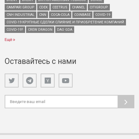
CAMPARI GROUP
CDEK
CEETRUS
CHANEL
CITIGROUP
CNH INDUSTRIAL
CNN
COCA-COLA
COINBASE
COVID-19
COVID-19 КРУПНЫЕ СДЕЛКИ СЛИЯНИЕ И ПРИОБРЕТЕНИЕ КОМПАНИЙ
COVID-19?
CREW DRAGON
DAO GDA
Ещё
Оставайтесь с нами