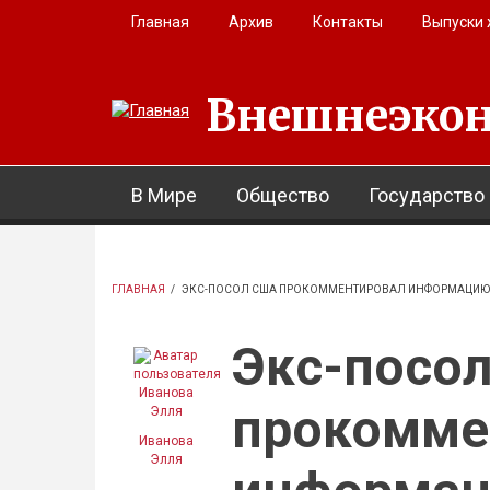
Перейти к основному содержанию
Главная
Архив
Контакты
Выпуски
Внешнеэкон
В Мире
Общество
Государство
ГЛАВНАЯ
/
ЭКС-ПОСОЛ США ПРОКОММЕНТИРОВАЛ ИНФОРМАЦИЮ 
Экс-посо
прокомме
Иванова
Элля