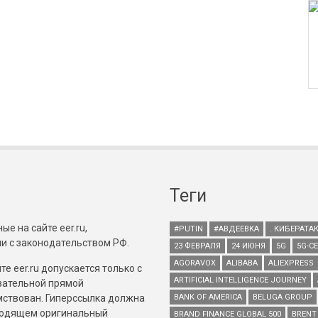
Теги
е на сайте eer.ru,
#PUTIN
#АВДЕЕВКА
. КИБЕРАТА
и с законодательством РФ.
23 ФЕВРАЛЯ
24 ИЮНЯ
5G
5G-С
AGORAVOX
ALIBABA
ALIEXPRESS
е eer.ru допускается только с
ARTIFICIAL INTELLIGENCE JOURNEY
зательной прямой
имствован. Гиперссылка должна
BANK OF AMERICA
BELUGA GROUP
зводящем оригинальный
BRAND FINANCE GLOBAL 500
BRENT