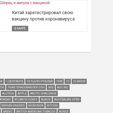
Китай зарегистрировал свою
вакцину против коронавируса
В МИРЕ
КИ
1 СЕНТЯБРЯ
10 ТЫСЯЧ РУБЛЕЙ
1990
1С
22 ИЮНЯ
ЕТИ
75-АЯ ГЕНАССАМБЛЕЯ ООН
90-Е
AGC INC
ALLTECH
APPLE
ARCTIC CHALLENGE
ATACMS
ATLANTIC COAST
AUKUS
AUSTRALIAN OPEN
BERGEN ENGINES
BIONORICA
BITCOIN
BREXIT
BRITISH AMERICAN TOBACCO
BUNGE