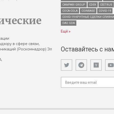
CAMPARI GROUP
CDEK
CEETRUS
COCA-COLA
COINBASE
COVID-19
ические
COVID-19 КРУПНЫЕ СДЕЛКИ СЛИЯН
DAO GDA
Ещё
зации
дзору в сфере связи,
Оставайтесь с на
никаций (Роскомнадзор) Эл
А.