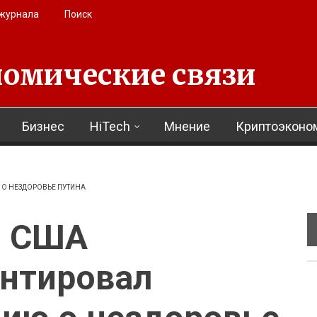
 журнала
Поиск
омические связи
Бизнес
HiTech
Мнение
Криптоэконо
О НЕЗДОРОВЬЕ ПУТИНА
л США
нтировал