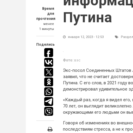
информац
Время
Путина
для
прочтения
менее
1 минуты
января 12, 2023 - 12:53
Раздел
Поделись
Фото:
вэс
Экс-посол Соединенных Штатов 
заявил, что не считает достове
Путина. С его слов, в 2021 году 
демонстрировал удивительное зд
«Каждый раз, когда я видел его,
70 лет, он выглядит великолепно
окружающими его людьми он выг
Говоря об изменениях во внешнос
последствиям стресса, а не к пр