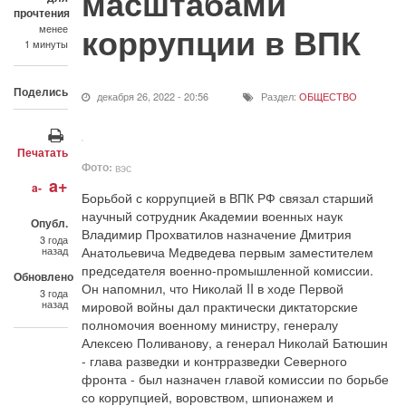
масштабами
прочтения
коррупции в ВПК
менее
1 минуты
Поделись
декабря 26, 2022 - 20:56
Раздел:
ОБЩЕСТВО
Печатать
Фото:
вэс
a+
a-
Борьбой с коррупцией в ВПК РФ связал старший
научный сотрудник Академии военных наук
Опубл.
Владимир Прохватилов назначение Дмитрия
3 года
назад
Анатольевича Медведева первым заместителем
председателя военно-промышленной комиссии.
Обновлено
Он напомнил, что Николай II в ходе Первой
3 года
назад
мировой войны дал практически диктаторские
полномочия военному министру, генералу
Алексею Поливанову, а генерал Николай Батюшин
- глава разведки и контрразведки Северного
фронта - был назначен главой комиссии по борьбе
со коррупцией, воровством, шпионажем и