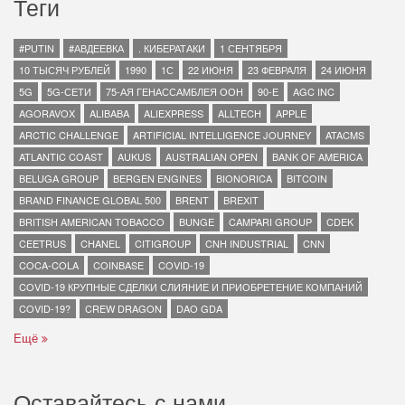
Теги
#PUTIN
#АВДЕЕВКА
. КИБЕРАТАКИ
1 СЕНТЯБРЯ
10 ТЫСЯЧ РУБЛЕЙ
1990
1С
22 ИЮНЯ
23 ФЕВРАЛЯ
24 ИЮНЯ
5G
5G-СЕТИ
75-АЯ ГЕНАССАМБЛЕЯ ООН
90-Е
AGC INC
AGORAVOX
ALIBABA
ALIEXPRESS
ALLTECH
APPLE
ARCTIC CHALLENGE
ARTIFICIAL INTELLIGENCE JOURNEY
ATACMS
ATLANTIC COAST
AUKUS
AUSTRALIAN OPEN
BANK OF AMERICA
BELUGA GROUP
BERGEN ENGINES
BIONORICA
BITCOIN
BRAND FINANCE GLOBAL 500
BRENT
BREXIT
BRITISH AMERICAN TOBACCO
BUNGE
CAMPARI GROUP
CDEK
CEETRUS
CHANEL
CITIGROUP
CNH INDUSTRIAL
CNN
COCA-COLA
COINBASE
COVID-19
COVID-19 КРУПНЫЕ СДЕЛКИ СЛИЯНИЕ И ПРИОБРЕТЕНИЕ КОМПАНИЙ
COVID-19?
CREW DRAGON
DAO GDA
Ещё
Оставайтесь с нами