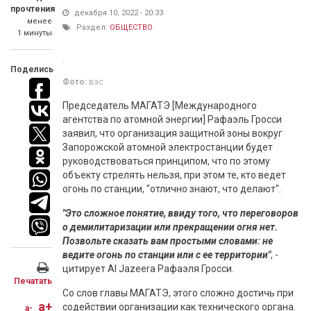
прочтения
декабря 10, 2022 - 20:33
менее
Раздел:
ОБЩЕСТВО
1 минуты
Поделись
Фото:
вэс
Председатель МАГАТЭ [Международного
агентства по атомной энергии] Рафаэль Гросси
заявил, что организация защитной зоны вокруг
Запорожской атомной электростанции будет
руководствоваться принципом, что по этому
объекту стрелять нельзя, при этом те, кто ведет
огонь по станции, "отлично знают, что делают".
"Это сложное понятие, ввиду того, что переговоров
о демилитаризации или прекращении огня нет.
Позвольте сказать вам простыми словами: не
ведите огонь по станции или с ее территории"
, -
цитирует Al Jazeera Рафаэля Гросси.
Печатать
Со слов главы МАГАТЭ, этого сложно достичь при
a+
содействии организации как технического органа.
a-