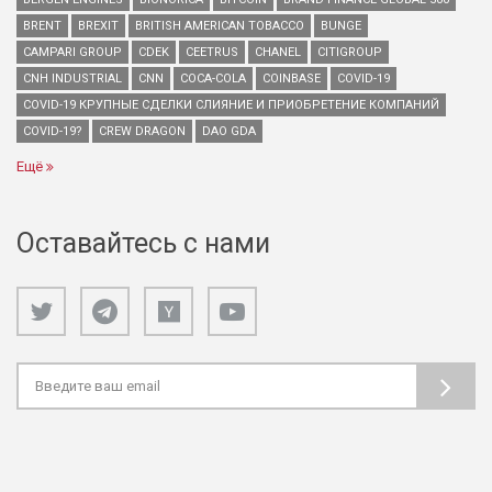
BRENT
BREXIT
BRITISH AMERICAN TOBACCO
BUNGE
CAMPARI GROUP
CDEK
CEETRUS
CHANEL
CITIGROUP
CNH INDUSTRIAL
CNN
COCA-COLA
COINBASE
COVID-19
COVID-19 КРУПНЫЕ СДЕЛКИ СЛИЯНИЕ И ПРИОБРЕТЕНИЕ КОМПАНИЙ
COVID-19?
CREW DRAGON
DAO GDA
Ещё
Оставайтесь с нами