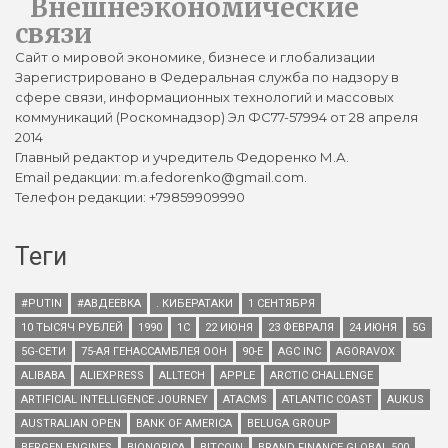
Внешнеэкономические
связи
Сайт о мировой экономике, бизнесе и глобализации
Зарегистрировано в Федеральная служба по надзору в
сфере связи, информационных технологий и массовых
коммуникаций (Роскомнадзор) Эл ФС77-57994 от 28 апреля
2014
Главный редактор и учредитель Федоренко М.А.
Email редакции: m.a.fedorenko@gmail.com.
Телефон редакции: +79859909990
Теги
#PUTIN
#АВДЕЕВКА
. КИБЕРАТАКИ
1 СЕНТЯБРЯ
10 ТЫСЯЧ РУБЛЕЙ
1990
1С
22 ИЮНЯ
23 ФЕВРАЛЯ
24 ИЮНЯ
5G
5G-СЕТИ
75-АЯ ГЕНАССАМБЛЕЯ ООН
90-Е
AGC INC
AGORAVOX
ALIBABA
ALIEXPRESS
ALLTECH
APPLE
ARCTIC CHALLENGE
ARTIFICIAL INTELLIGENCE JOURNEY
ATACMS
ATLANTIC COAST
AUKUS
AUSTRALIAN OPEN
BANK OF AMERICA
BELUGA GROUP
BERGEN ENGINES
BIONORICA
BITCOIN
BRAND FINANCE GLOBAL 500