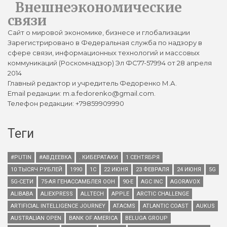
Внешнеэкономические
связи
Сайт о мировой экономике, бизнесе и глобализации
Зарегистрировано в Федеральная служба по надзору в
сфере связи, информационных технологий и массовых
коммуникаций (Роскомнадзор) Эл ФС77-57994 от 28 апреля
2014
Главный редактор и учредитель Федоренко М.А.
Email редакции: m.a.fedorenko@gmail.com.
Телефон редакции: +79859909990
Теги
#PUTIN
#АВДЕЕВКА
. КИБЕРАТАКИ
1 СЕНТЯБРЯ
10 ТЫСЯЧ РУБЛЕЙ
1990
1С
22 ИЮНЯ
23 ФЕВРАЛЯ
24 ИЮНЯ
5G
5G-СЕТИ
75-АЯ ГЕНАССАМБЛЕЯ ООН
90-Е
AGC INC
AGORAVOX
ALIBABA
ALIEXPRESS
ALLTECH
APPLE
ARCTIC CHALLENGE
ARTIFICIAL INTELLIGENCE JOURNEY
ATACMS
ATLANTIC COAST
AUKUS
AUSTRALIAN OPEN
BANK OF AMERICA
BELUGA GROUP