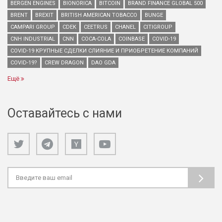
BERGEN ENGINES
BIONORICA
BITCOIN
BRAND FINANCE GLOBAL 500
BRENT
BREXIT
BRITISH AMERICAN TOBACCO
BUNGE
CAMPARI GROUP
CDEK
CEETRUS
CHANEL
CITIGROUP
CNH INDUSTRIAL
CNN
COCA-COLA
COINBASE
COVID-19
COVID-19 КРУПНЫЕ СДЕЛКИ СЛИЯНИЕ И ПРИОБРЕТЕНИЕ КОМПАНИЙ
COVID-19?
CREW DRAGON
DAO GDA
Ещё
Оставайтесь с нами