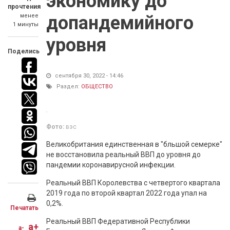
экономику до
прочтения
менее
допандемийного
1 минуты
уровня
Поделись
сентября 30, 2022 - 14:46
Раздел:
ОБЩЕСТВО
Фото:
вэс
Великобритания единственная в "бльшой семерке"
не восстановила реальный ВВП до уровня до
пандемии коронавирусной инфекции.
Реальный ВВП Королевства с четвертого квартала
2019 года по второй квартал 2022 года упал на
0,2%.
Печатать
Реальный ВВП Федеративной Республики
a+
a-