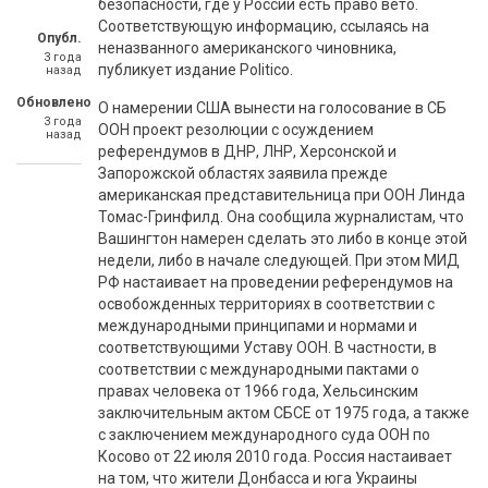
безопасности, где у России есть право вето.
Соответствующую информацию, ссылаясь на
Опубл.
неназванного американского чиновника,
3 года
публикует издание Politico.
назад
Обновлено
О намерении США вынести на голосование в СБ
3 года
ООН проект резолюции с осуждением
назад
референдумов в ДНР, ЛНР, Херсонской и
Запорожской областях заявила прежде
американская представительница при ООН Линда
Томас-Гринфилд. Она сообщила журналистам, что
Вашингтон намерен сделать это либо в конце этой
недели, либо в начале следующей. При этом МИД
РФ настаивает на проведении референдумов на
освобожденных территориях в соответствии с
международными принципами и нормами и
соответствующими Уставу ООН. В частности, в
соответствии с международными пактами о
правах человека от 1966 года, Хельсинским
заключительным актом СБСЕ от 1975 года, а также
с заключением международного суда ООН по
Косово от 22 июля 2010 года. Россия настаивает
на том, что жители Донбасса и юга Украины