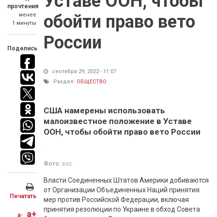
Уставе ООН, чтобы
прочтения
менее
обойти право вето
1 минуты
России
Поделись
сентября 29, 2022 - 11:07
Раздел:
ОБЩЕСТВО
США намерены использовать
малоизвестное положение в Уставе
ООН, чтобы обойти право вето России
Фото:
вэс
Власти Соединенных Штатов Америки добиваются
от Организации Объединенных Наций принятия
Печатать
мер против Российской Федерации, включая
принятия резолюции по Украине в обход Совета
a+
a-