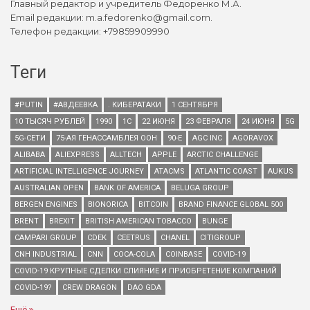
Главный редактор и учредитель Федоренко М.А.
Email редакции: m.a.fedorenko@gmail.com.
Телефон редакции: +79859909990
Теги
#PUTIN
#АВДЕЕВКА
. КИБЕРАТАКИ
1 СЕНТЯБРЯ
10 ТЫСЯЧ РУБЛЕЙ
1990
1С
22 ИЮНЯ
23 ФЕВРАЛЯ
24 ИЮНЯ
5G
5G-СЕТИ
75-АЯ ГЕНАССАМБЛЕЯ ООН
90-Е
AGC INC
AGORAVOX
ALIBABA
ALIEXPRESS
ALLTECH
APPLE
ARCTIC CHALLENGE
ARTIFICIAL INTELLIGENCE JOURNEY
ATACMS
ATLANTIC COAST
AUKUS
AUSTRALIAN OPEN
BANK OF AMERICA
BELUGA GROUP
BERGEN ENGINES
BIONORICA
BITCOIN
BRAND FINANCE GLOBAL 500
BRENT
BREXIT
BRITISH AMERICAN TOBACCO
BUNGE
CAMPARI GROUP
CDEK
CEETRUS
CHANEL
CITIGROUP
CNH INDUSTRIAL
CNN
COCA-COLA
COINBASE
COVID-19
COVID-19 КРУПНЫЕ СДЕЛКИ СЛИЯНИЕ И ПРИОБРЕТЕНИЕ КОМПАНИЙ
COVID-19?
CREW DRAGON
DAO GDA
Ещё