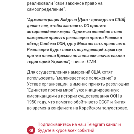
реализовали "свое законное право на
самоопределение".
"Администрация Байдена [Джо - президента США]
делает все, чтобы заставить ОО принять
антироссийские меры. Одним из способов стало
намерение принять резолюцию против России в
обход Совбеза ООН, где у Москвы есть право вето.
Резолюция будет носить осуждающий характер
против планов Кремля по аннексии значительных
территорий Украины",
- пишет СМИ.
Для осуществления намерений США хотят
использовать "малоизвестное положение" в
Уставе организации, а именно принять резолюцию
"Единство против мира", уже инициированную
американцами в истории существования ООН в
1950 году, что помогло обойти вето СССР и Китая
во времена конфликта на Корейском полуострове.
Подписывайтесь на наш Telegram канал и
будьте в курсе всех событий