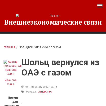
Перейти к основному содержанию
Внешнеэкономические связи
ГЛАВНАЯ
/
ШОЛЬЦ ВЕРНУЛСЯ ИЗ ОАЭ С ГАЗОМ
Шольц вернулся из
ОАЭ с газом
Иванова
Элля
сентября 26, 2022 - 09:18
Раздел:
ОБЩЕСТВО
Время
для
прочтения