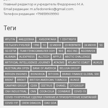
Главный редактор и учредитель Федоренко М.А.
Email редакции: m.a.fedorenko@gmail.com.
Телефон редакции: +79859909990
Теги
#PUTIN
#АВДЕЕВКА
. КИБЕРАТАКИ
1 СЕНТЯБРЯ
10 ТЫСЯЧ РУБЛЕЙ
1990
1С
22 ИЮНЯ
23 ФЕВРАЛЯ
24 ИЮНЯ
5G
5G-СЕТИ
75-АЯ ГЕНАССАМБЛЕЯ ООН
90-Е
AGC INC
AGORAVOX
ALIBABA
ALIEXPRESS
ALLTECH
APPLE
ARCTIC CHALLENGE
ARTIFICIAL INTELLIGENCE JOURNEY
ATACMS
ATLANTIC COAST
AUKUS
AUSTRALIAN OPEN
BANK OF AMERICA
BELUGA GROUP
BERGEN ENGINES
BIONORICA
BITCOIN
BRAND FINANCE GLOBAL 500
BRENT
BREXIT
BRITISH AMERICAN TOBACCO
BUNGE
CAMPARI GROUP
CDEK
CEETRUS
CHANEL
CITIGROUP
CNH INDUSTRIAL
CNN
COCA-COLA
COINBASE
COVID-19
COVID-19 КРУПНЫЕ СДЕЛКИ СЛИЯНИЕ И ПРИОБРЕТЕНИЕ КОМПАНИЙ
COVID-19?
CREW DRAGON
DAO GDA