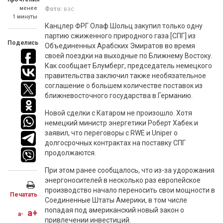
менее
Фото:
вэс
1 минуты
Канцлер ФРГ Олаф Шольц закупил только одну
партию сжиженного природного газа [СПГ] из
Поделись
Объединенных Арабских Эмиратов во время
своей поездки на выходные по Ближнему Востоку.
Как сообщает Блумберг, председатель немецкого
правительства заключил также необязательное
соглашение о большем количестве поставок из
ближневосточного государства в Германию.
Новой сделки с Катаром не произошло. Хотя
немецкий министр энергетики Роберт Хабек и
заявил, что переговоры с RWE и Uniper о
долгосрочных контрактах на поставку СПГ
продолжаются.
При этом ранее сообщалось, что из-за удорожания
энергоносителей в несколько раз европейское
производство начало переносить свои мощности в
Печатать
Соединенные Штаты Америки, в том числе
попадая под американский новый закон о
a+
a-
привлечении инвестиций.