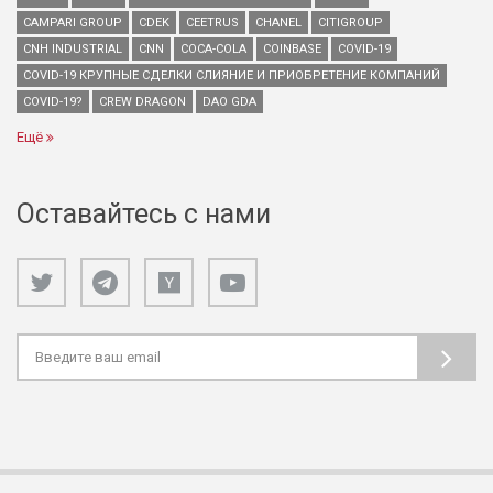
CAMPARI GROUP
CDEK
CEETRUS
CHANEL
CITIGROUP
CNH INDUSTRIAL
CNN
COCA-COLA
COINBASE
COVID-19
COVID-19 КРУПНЫЕ СДЕЛКИ СЛИЯНИЕ И ПРИОБРЕТЕНИЕ КОМПАНИЙ
COVID-19?
CREW DRAGON
DAO GDA
Ещё
Оставайтесь с нами