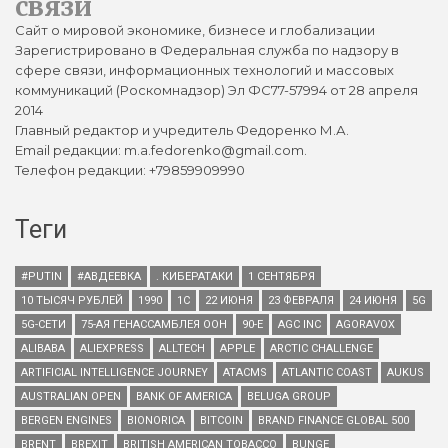
связи
Сайт о мировой экономике, бизнесе и глобализации
Зарегистрировано в Федеральная служба по надзору в
сфере связи, информационных технологий и массовых
коммуникаций (Роскомнадзор) Эл ФС77-57994 от 28 апреля
2014
Главный редактор и учредитель Федоренко М.А.
Email редакции: m.a.fedorenko@gmail.com.
Телефон редакции: +79859909990
Теги
#PUTIN
#АВДЕЕВКА
. КИБЕРАТАКИ
1 СЕНТЯБРЯ
10 ТЫСЯЧ РУБЛЕЙ
1990
1С
22 ИЮНЯ
23 ФЕВРАЛЯ
24 ИЮНЯ
5G
5G-СЕТИ
75-АЯ ГЕНАССАМБЛЕЯ ООН
90-Е
AGC INC
AGORAVOX
ALIBABA
ALIEXPRESS
ALLTECH
APPLE
ARCTIC CHALLENGE
ARTIFICIAL INTELLIGENCE JOURNEY
ATACMS
ATLANTIC COAST
AUKUS
AUSTRALIAN OPEN
BANK OF AMERICA
BELUGA GROUP
BERGEN ENGINES
BIONORICA
BITCOIN
BRAND FINANCE GLOBAL 500
BRENT
BREXIT
BRITISH AMERICAN TOBACCO
BUNGE