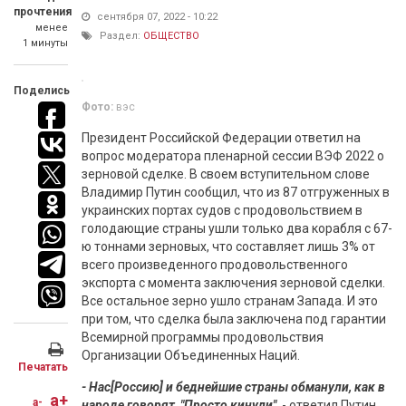
прочтения
сентября 07, 2022 - 10:22
менее
Раздел:
ОБЩЕСТВО
1 минуты
Поделись
Фото:
вэс
Президент Российской Федерации ответил на
вопрос модератора пленарной сессии ВЭФ 2022 о
зерновой сделке. В своем вступительном слове
Владимир Путин сообщил, что из 87 отгруженных в
украинских портах судов с продовольствием в
голодающие страны ушли только два корабля с 67-
ю тоннами зерновых, что составляет лишь 3% от
всего произведенного продовольственного
экспорта с момента заключения зерновой сделки.
Все остальное зерно ушло странам Запада. И это
при том, что сделка была заключена под гарантии
Всемирной программы продовольствия
Организации Объединенных Наций.
Печатать
- Нас[Россию] и беднейшие страны обманули, как в
a+
a-
народе говорят, "Просто кинули"
, - ответил Путин