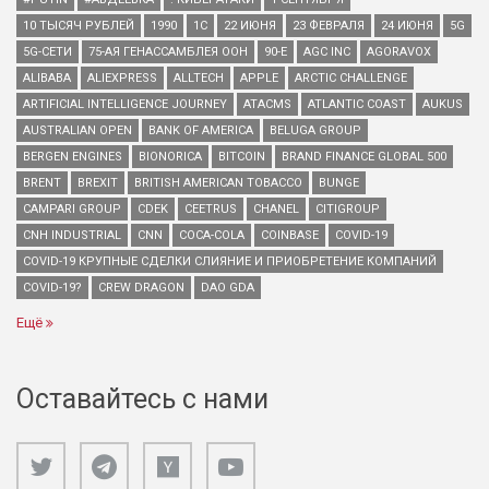
10 ТЫСЯЧ РУБЛЕЙ
1990
1С
22 ИЮНЯ
23 ФЕВРАЛЯ
24 ИЮНЯ
5G
5G-СЕТИ
75-АЯ ГЕНАССАМБЛЕЯ ООН
90-Е
AGC INC
AGORAVOX
ALIBABA
ALIEXPRESS
ALLTECH
APPLE
ARCTIC CHALLENGE
ARTIFICIAL INTELLIGENCE JOURNEY
ATACMS
ATLANTIC COAST
AUKUS
AUSTRALIAN OPEN
BANK OF AMERICA
BELUGA GROUP
BERGEN ENGINES
BIONORICA
BITCOIN
BRAND FINANCE GLOBAL 500
BRENT
BREXIT
BRITISH AMERICAN TOBACCO
BUNGE
CAMPARI GROUP
CDEK
CEETRUS
CHANEL
CITIGROUP
CNH INDUSTRIAL
CNN
COCA-COLA
COINBASE
COVID-19
COVID-19 КРУПНЫЕ СДЕЛКИ СЛИЯНИЕ И ПРИОБРЕТЕНИЕ КОМПАНИЙ
COVID-19?
CREW DRAGON
DAO GDA
Ещё
Оставайтесь с нами