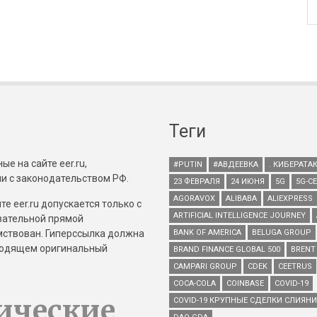
Теги
е на сайте eer.ru,
#PUTIN
#АВДЕЕВКА
. КИБЕРАТА
и с законодательством РФ.
23 ФЕВРАЛЯ
24 ИЮНЯ
5G
5G-С
AGORAVOX
ALIBABA
ALIEXPRESS
е eer.ru допускается только с
ARTIFICIAL INTELLIGENCE JOURNEY
зательной прямой
имствован. Гиперссылка должна
BANK OF AMERICA
BELUGA GROUP
зводящем оригинальный
BRAND FINANCE GLOBAL 500
BRENT
CAMPARI GROUP
CDEK
CEETRUS
COCA-COLA
COINBASE
COVID-19
ические
COVID-19 КРУПНЫЕ СДЕЛКИ СЛИЯН