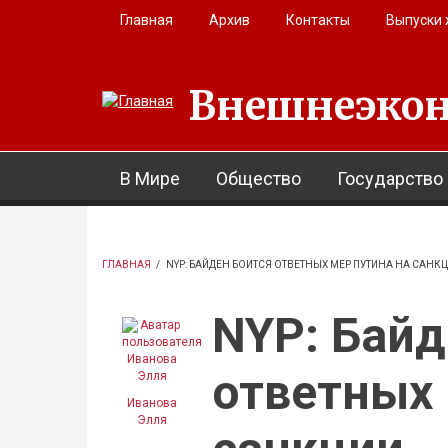
Перейти к основному содержанию
Главная
Архив
Контакты
Выпуски
Внешнеэкон
В Мире
Общество
Государство
ГЛАВНАЯ
/
NYP: БАЙДЕН БОИТСЯ ОТВЕТНЫХ МЕР ПУТИНА НА САНК
NYP: Байд
ответных 
Иванова
Элля