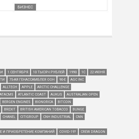
БИЗНЕС
КИ
1 СЕНТЯБРЯ
10 ТЫСЯЧ РУБЛЕЙ
1990
1С
22 ИЮНЯ
ЕТИ
75-АЯ ГЕНАССАМБЛЕЯ ООН
90-Е
AGC INC
ALLTECH
APPLE
ARCTIC CHALLENGE
ATACMS
ATLANTIC COAST
AUKUS
AUSTRALIAN OPEN
BERGEN ENGINES
BIONORICA
BITCOIN
BREXIT
BRITISH AMERICAN TOBACCO
BUNGE
CHANEL
CITIGROUP
CNH INDUSTRIAL
CNN
ИЕ И ПРИОБРЕТЕНИЕ КОМПАНИЙ
COVID-19?
CREW DRAGON