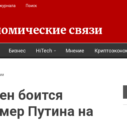
 журнала
Поиск
омические связи
Бизнес
HiTech
Мнение
Криптоэконо
ЦИИ
ен боится
мер Путина на