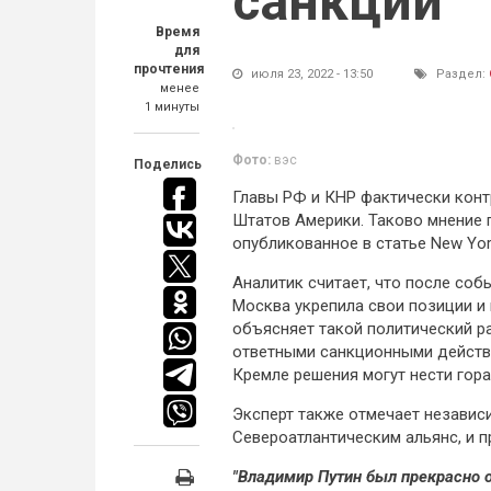
санкции
Время
для
прочтения
июля 23, 2022 - 13:50
Раздел:
менее
1 минуты
Фото:
вэс
Поделись
Главы РФ и КНР фактически кон
Штатов Америки. Таково мнение 
опубликованное в статье New Yor
Аналитик считает, что после соб
Москва укрепила свои позиции и
объясняет такой политический 
ответными санкционными действ
Кремле решения могут нести гор
Эксперт также отмечает независи
Североатлантическим альянс, и 
"Владимир Путин был прекрасно 