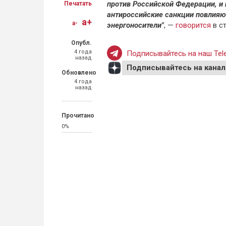
против Российской Федерации, и п
Печатать
антироссийские санкции повлияют
a+
a-
энергоносители"
, —
говорится
в с
Опубл.
4 года
Подписывайтесь на наш Tele
назад
Подписывайтесь на канал
Обновлено
4 года
назад
Прочитано
0%