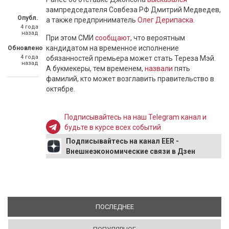
зампредседателя Совбеза РФ Дмитрий Медведев,
Опубл.
а также предприниматель
Олег Дерипаска
.
4 года
назад
При этом СМИ
сообщают
, что вероятным
кандидатом на временное исполнение
Обновлено
4 года
обязанностей премьера может стать Тереза Мэй.
назад
А букмекеры, тем временем,
назвали
пять
фамилий, кто может возглавить правительство в
октябре.
Подписывайтесь на наш Telegram канал и
будьте в курсе всех событий
Подписывайтесь на канал EER -
Внешнеэкономические связи в Дзен
ПОСЛЕДНЕЕ
(АКТИВНАЯ ВКЛАДКА)