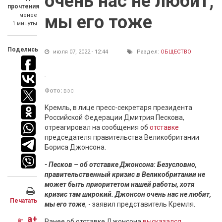
очень нас не любит,
прочтения
менее
мы его тоже
1 минуты
Поделись
июля 07, 2022 - 12:44
Раздел:
ОБЩЕСТВО
Фото:
вэс
Кремль, в лице пресс-секретаря президента
Российской Федерации Дмитрия Пескова,
отреагировал на сообщения об
отставке
председателя правительства Великобритании
Бориса Джонсона.
- Песков – об отставке Джонсона: Безусловно,
правительственный кризис в Великобритании не
может быть приоритетом нашей работы, хотя
кризис там широкий. Джонсон очень нас не любит,
Печатать
мы его тоже
, - заявил представитель Кремля.
a+
a-
Ранее об отставке Джонсона
высказался