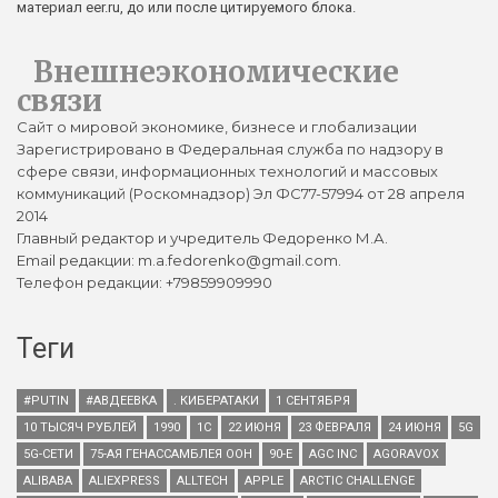
материал eer.ru, до или после цитируемого блока.
Внешнеэкономические
связи
Сайт о мировой экономике, бизнесе и глобализации
Зарегистрировано в Федеральная служба по надзору в
сфере связи, информационных технологий и массовых
коммуникаций (Роскомнадзор) Эл ФС77-57994 от 28 апреля
2014
Главный редактор и учредитель Федоренко М.А.
Email редакции: m.a.fedorenko@gmail.com.
Телефон редакции: +79859909990
Теги
#PUTIN
#АВДЕЕВКА
. КИБЕРАТАКИ
1 СЕНТЯБРЯ
10 ТЫСЯЧ РУБЛЕЙ
1990
1С
22 ИЮНЯ
23 ФЕВРАЛЯ
24 ИЮНЯ
5G
5G-СЕТИ
75-АЯ ГЕНАССАМБЛЕЯ ООН
90-Е
AGC INC
AGORAVOX
ALIBABA
ALIEXPRESS
ALLTECH
APPLE
ARCTIC CHALLENGE