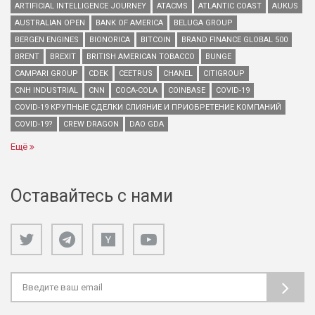
ARTIFICIAL INTELLIGENCE JOURNEY
ATACMS
ATLANTIC COAST
AUKUS
AUSTRALIAN OPEN
BANK OF AMERICA
BELUGA GROUP
BERGEN ENGINES
BIONORICA
BITCOIN
BRAND FINANCE GLOBAL 500
BRENT
BREXIT
BRITISH AMERICAN TOBACCO
BUNGE
CAMPARI GROUP
CDEK
CEETRUS
CHANEL
CITIGROUP
CNH INDUSTRIAL
CNN
COCA-COLA
COINBASE
COVID-19
COVID-19 КРУПНЫЕ СДЕЛКИ СЛИЯНИЕ И ПРИОБРЕТЕНИЕ КОМПАНИЙ
COVID-19?
CREW DRAGON
DAO GDA
Ещё
Оставайтесь с нами